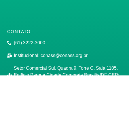
CONTATO
(61) 3222-3000
Institucional:
conass@conass.org.br
Setor Comercial Sul, Quadra 9, Torre C, Sala 1105,
Edifício Parque Cidade Corporate Brasília/DF CEP:
70308-200
Razão Social: Conselho Nacional de Secretários de
Saúde
CNPJ: 00.718.205/0001-07