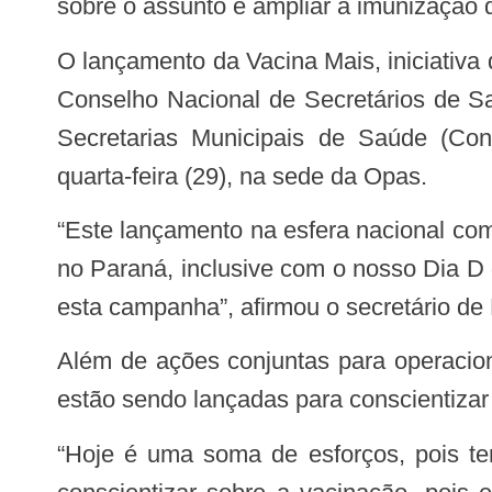
sobre o assunto e ampliar a imunização 
O lançamento da Vacina Mais, iniciativa do Conselho Nacional de Saúde (CNS),
Conselho Nacional de Secretários de S
Secretarias Municipais de Saúde (Con
quarta-feira (29), na sede da Opas.
“Este lançamento na esfera nacional com diferentes órgãos de representatividade da Saúde reflete uma ação forte que já iniciou
no Paraná, inclusive com o nosso Dia D
esta campanha”, afirmou o secretário d
Além de ações conjuntas para operacionalizar e realizar a vacinação em todo país, peças publicitárias e informativas também
estão sendo lançadas para conscientizar
“Hoje é uma soma de esforços, pois temos vacinas disponíveis em todos os lugares no Brasil de forma gratuita. Queremos