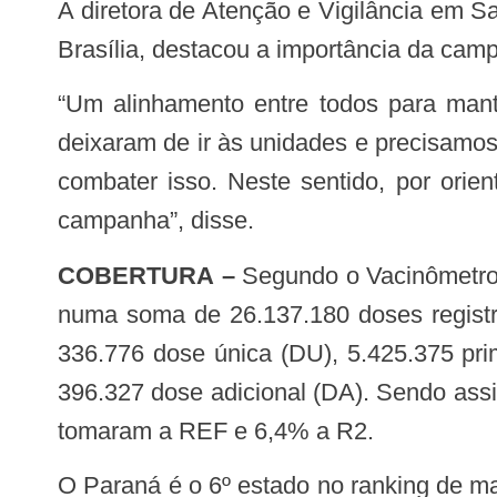
A diretora de Atenção e Vigilância em Saúde da Sesa, Maria Goretti David Lopes, que representou o Paraná no lançamento em
Brasília, destacou a importância da cam
“Um alinhamento entre todos para mantermos os históricos e altos índices de vacinação, especialmente porque as pessoas
deixaram de ir às unidades e precisamos
combater isso. Neste sentido, por ori
campanha”, disse.
COBERTURA –
Segundo o Vacinômetro 
numa soma de 26.137.180 doses registra
336.776 dose única (DU), 5.425.375 pri
396.327 dose adicional (DA). Sendo as
tomaram a REF e 6,4% a R2.
O Paraná é o 6º estado no ranking de maiores coberturas vacinais. A taxa de cobertura da população-alvo no Brasil é de 55,5%,