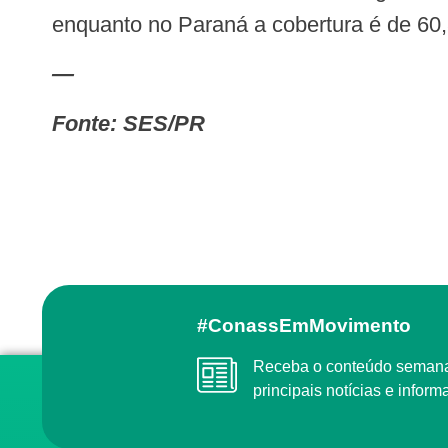
enquanto no Paraná a cobertura é de 60,
—
Fonte: SES/PR
#ConassEmMovimento
Receba o conteúdo semanal do Conass com as
principais notícias e info