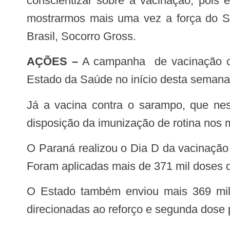
conscientizar sobre a vacinação, pois
mostrarmos mais uma vez a força do S
Brasil, Socorro Gross.
AÇÕES –
A campanha de vacinação cont
Estado da Saúde no início desta semana
Já a vacina contra o sarampo, que neste ano também foi simultânea à campanha de vacinação contra a gripe, continua à
disposição da imunização de rotina nos 
O Paraná realizou o Dia D da vacinação em 11 de junho para estimular a população e permitir que a carteirinha ficasse em dia.
Foram aplicadas mais de 371 mil doses d
O Estado também enviou mais 369 mil doses contra a Covid-19 na terça-feira (28) para crianças, adolescentes e adultos,
direcionadas ao reforço e segunda dose