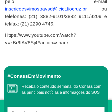
pelo e-mail
inscricoesvimostravsd@icict.fiocruz.br
ou
telefones: (21) 3882-9101/3882 9111/9209 e
tel/fax: (21) 2290 4745.
https://www.youtube.com/watch?
v=zBr6fAV8Sj4#action=share
#ConassEmMovimento
Receba o conteúdo semanal do Conass com
as principais notícias e informações do SUS