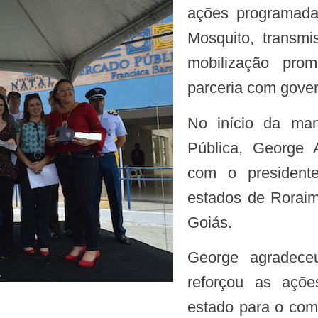
ações programada
Mosquito, transm
mobilização pro
parceria com gover
No início da manhã o secretário de estado da Saúde
Pública, George A
com o president
estados de Roraim
Goiás.
George agradeceu o apoio do Ministério da Saúde e
reforçou as açõ
estado para o com