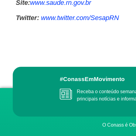
Site:
www.saude.rn.gov.br
Twitter:
www.twitter.com/SesapRN
#ConassEmMovimento
Receba o conteúdo semanal do Conass com as
principais notícias e info
O Conass é O