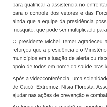
para qualificar a assistência no enfre
para o controle dos vetores e das Forç
ainda que a equipe da presidência poss
mosquito, que pode ser multiplicado para
O presidente Michel Temer agradeceu a participação de todas as entidades que estão integradas no combate ao mosquito e
reforçou que a presidência e o Ministé
municípios em situação de alerta ou ri
apoio de todos em nome da saúde brasilei
Após a videoconferência, uma solenidade no bairro das Rocas marcou a entrega simbólica de cinco veículos para os municípios
de Caicó, Extremoz, Nísia Floresta, Ass
ajudar nas ações de prevenção e combat
Ao longo de toda a manhã os agentes de endemias do município de Natal e os militares da Marinha percorreram o bairro das