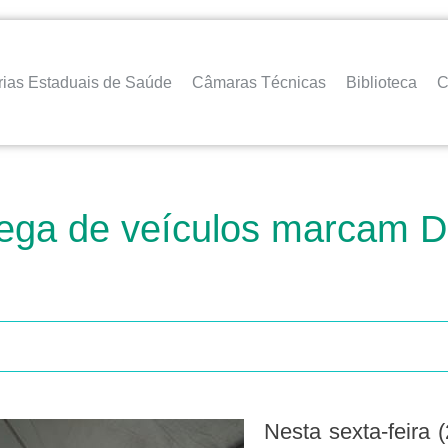
rias Estaduais de Saúde
Câmaras Técnicas
Biblioteca
C
rega de veículos marcam 
Nesta sexta-feira (2) o Rio Grande do Norte participou das