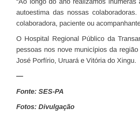
“Ao longo do ano realizamos inúmeras ações no cotidiano do trabalho para trazer informações e contribuir com o resgate da
autoestima das nossas colaboradoras. 
colaboradora, paciente ou acompanhante”
O Hospital Regional Público da Transamazônica atende mais de 20 especialidades, sendo referência para mais de 500 mil
pessoas nos nove municípios da região 
José Porfírio, Uruará e Vitória do Xingu.
—
Fonte: SES-PA
Fotos: Divulgação