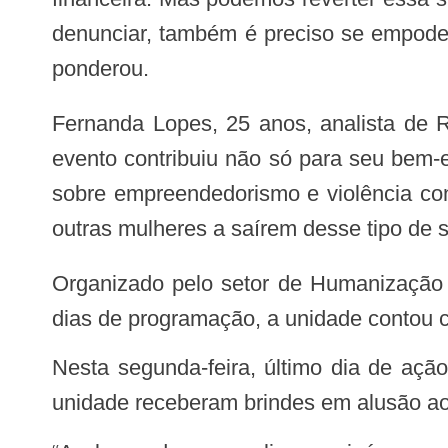
denunciar, também é preciso se empode
ponderou.
Fernanda Lopes, 25 anos, analista de 
evento contribuiu não só para seu bem-e
sobre empreendedorismo e violência con
outras mulheres a saírem desse tipo de si
Organizado pelo setor de Humanização em parceria com o Núcleo de Educação Permanente (NEP) e Psicologia, durante os
dias de programação, a unidade contou c
Nesta segunda-feira, último dia de ação, pacientes, acompanhantes e mulheres que aguardavam consulta no ambulatório da
unidade receberam brindes em alusão ao 