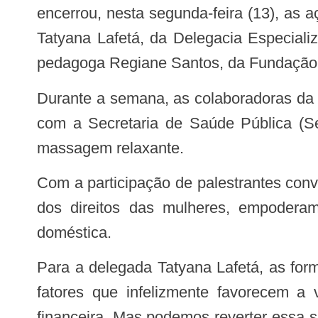
encerrou, nesta segunda-feira (13), as
Tatyana Lafetá, da Delegacia Especial
pedagoga Regiane Santos, da Fundação
Durante a semana, as colaboradoras da unidade, que é gerenciada pelo Instituto Acqua em parceria
com a Secretaria de Saúde Pública (Se
massagem relaxante.
Com a participação de palestrantes convidadas, o evento convocou as colaboradoras do HRPT a refletirem sobre a importância
dos direitos das mulheres, empoderam
doméstica.
Para a delegada Tatyana Lafetá, as formas de violência não são somente físicas, mas muitas vezes psicológicas. “Alguns dos
fatores que infelizmente favorecem a
financeira. Mas podemos reverter essa s