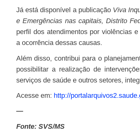
Já está disponível a publicação
Viva Inq
e Emergências nas capitais, Distrito Fe
perfil dos atendimentos por violências 
a ocorrência dessas causas.
Além disso, contribui para o planejamento das ações de saúde e apoio às decisões da gestão do Sistema Único de Saúde ao
possibilitar a realização de intervenç
serviços de saúde e outros setores, int
Acesse em:
http://portalarquivos2.saude
—
Fonte: SVS/MS