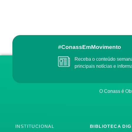
#ConassEmMovimento
Receba o conteúdo semanal do Conass com as
principais notícias e info
O Conass é O
INSTITUCIONAL
BIBLIOTECA DIG