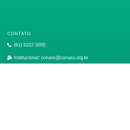
CONTATO
(61) 3222-3000
Institucional:
conass@conass.org.br
Setor Comercial Sul, Quadra 9, Torre C, Sala 1105,
Edifício Parque Cidade Corporate Brasília/DF CEP:
70308-200
Razão Social: Conselho Nacional de Secretários de
Saúde
CNPJ: 00.718.205/0001-07