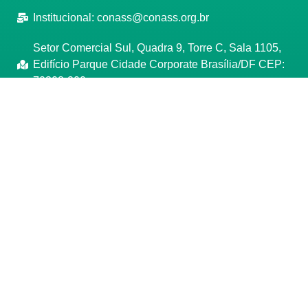
Institucional:
conass@conass.org.br
Setor Comercial Sul, Quadra 9, Torre C, Sala 1105,
Edifício Parque Cidade Corporate Brasília/DF CEP:
70308-200
Razão Social: Conselho Nacional de Secretários de
Saúde
CNPJ: 00.718.205/0001-07
Manage consent