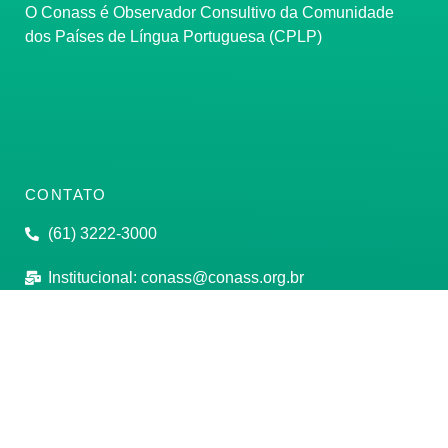
O Conass é Observador Consultivo da Comunidade
dos Países de Língua Portuguesa (CPLP)
CONTATO
(61) 3222-3000
Institucional:
conass@conass.org.br
Setor Comercial Sul, Quadra 9, Torre C, Sala 1105,
Edifício Parque Cidade Corporate Brasília/DF CEP:
70308-200
Razão Social: Conselho Nacional de Secretários de
Saúde