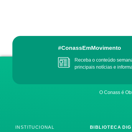
#ConassEmMovimento
Receba o conteúdo semanal do Conass com as
principais notícias e info
O Conass é O
INSTITUCIONAL
BIBLIOTECA DIG