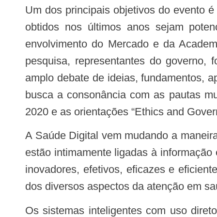
Um dos principais objetivos do evento é promover o debate sobre a Saúde Digital no país e aliar forças para que os resultados
obtidos nos últimos anos sejam poten
envolvimento do Mercado e da Academia.
pesquisa, representantes do governo, f
amplo debate de ideias, fundamentos, apl
busca a consonância com as pautas mun
2020 e as orientações “Ethics and Govern
A Saúde Digital vem mudando a maneira de se organizar e ofertar serviços de saúde em todo o Mundo. As atividades de saúde
estão intimamente ligadas à informação
inovadores, efetivos, eficazes e efici
dos diversos aspectos da atenção em sa
Os sistemas inteligentes com uso direto ou indireto da Inteligência Artificial (IA), têm sido vistos como uma grande promessa