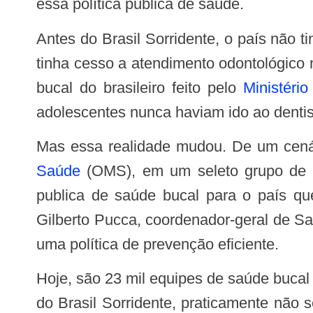
essa política pública de saúde.
Antes do Brasil Sorridente, o país não tinha política pública de saúde para o setor. Apenas quem podia pagar por uma consulta
tinha cesso a atendimento odontológico 
bucal do brasileiro feito pelo
Ministéri
adolescentes nunca haviam ido ao denti
Mas essa realidade mudou. De um cená
Saúde
(OMS), em um seleto grupo de pa
publica de saúde bucal para o país q
Gilberto Pucca, coordenador-geral de S
uma política de prevenção eficiente.
Hoje, são 23 mil equipes de saúde bucal em todo o país e 90% dos municípios tem ao menos uma equipe atuando. Porém antes
do Brasil Sorridente, praticamente não 