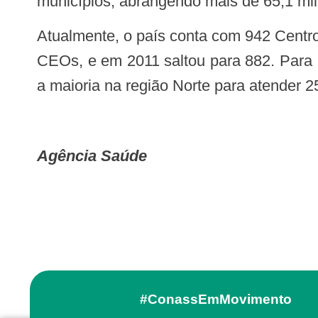
municípios, abrangendo mais de 65,1 mil
Atualmente, o país conta com 942 Centros de Especialidades Odontológicas, em 773 municípios brasileiros. Em 2010, eram 853
CEOs, e em 2011 saltou para 882. Para 
a maioria na região Norte para atender 2
Agência Saúde
#ConassEmMovimento