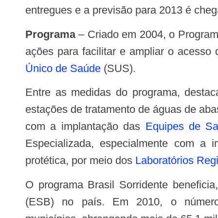
entregues e a previsão para 2013 é chega
Programa
– Criado em 2004, o Programa
ações para facilitar e ampliar o acesso
Único de Saúde
(SUS).
Entre as medidas do programa, destacam-se as ações de promoção e prevenção, com viabilização da adição de flúor nas
estações de tratamento de águas de aba
com a implantação das
Equipes de Sa
Especializada, especialmente com a 
protética, por meio dos
Laboratórios Reg
O programa Brasil Sorridente beneficia, atualmente, 70,6 milhões de brasileiros. Hoje, são 22.213 equipes de Saúde Bucal
(ESB) no país. Em 2010, o número