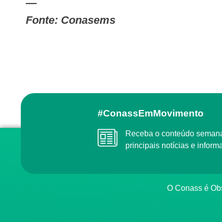
—
Fonte: Conasems
#ConassEmMovimento
Receba o conteúdo semanal do Conass com as
principais notícias e info
O Conass é O