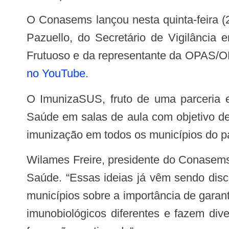
O Conasems lançou nesta quinta-feira (21) o Projeto ImunizaSUS em cerimônia com presença do Ministro da Saúde, Eduardo
Pazuello, do Secretário de Vigilância
Frutuoso e da representante da OPAS/O
no YouTube.
O ImunizaSUS, fruto de uma parceria entre o Conasems e o Ministério da Saúde, vai transformar as Unidades Básicas de
Saúde em salas de aula com objetivo de
imunização em todos os municípios do p
Wilames Freire, presidente do Conasems, enfatizou a construção conjunta do Projeto e destacou a parceria com o Ministério da
Saúde. “Essas ideias já vêm sendo dis
municípios sobre a importância de garan
imunobiológicos diferentes e fazem di