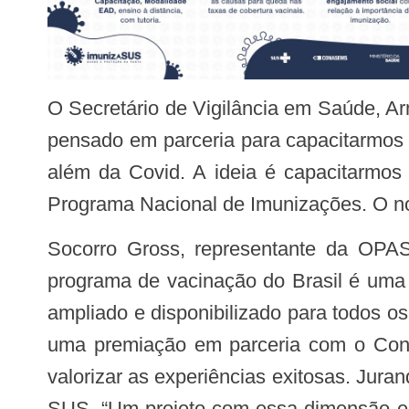
O Secretário de Vigilância em Saúde, Arnaldo Medeiros, comentou sobre a amplitude do Projeto. “O curso é um grande trabalho
pensado em parceria para capacitarmos 
além da Covid. A ideia é capacitarmos
Programa Nacional de Imunizações. O nos
Socorro Gross, representante da OPAS/OMS no Brasil, destacou que o SUS é o maior sistema de saúde do mundo. “O
programa de vacinação do Brasil é uma
ampliado e disponibilizado para todos o
uma premiação em parceria com o Cona
valorizar as experiências exitosas. Juran
SUS. “Um projeto com essa dimensão e co