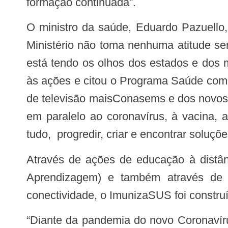
formação continuada”.
O ministro da saúde, Eduardo Pazuello, comentou sobre a importância de cada ente federativo que faz a gestão do SUS. “O
Ministério não toma nenhuma atitude se
está tendo os olhos dos estados e dos 
às ações e citou o Programa Saúde com 
de televisão maisConasems e dos novos 
em paralelo ao coronavírus, à vacina,
tudo, progredir, criar e encontrar soluçõe
Através de ações de educação à distância via internet com uso de tecnologias modernas como o AVA (Ambiente Virtual de
Aprendizagem) e também através de 
conectividade, o ImunizaSUS foi construí
“Diante da pandemia do novo Coronavírus, o SUS teve que se reinventar, se ampliar e se qualificar para atender a população.