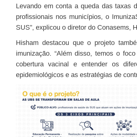
Levando em conta a queda das taxas de
profissionais nos municípios, o Imuniz
SUS”, explicou o diretor do Conasems, 
Hisham destacou que o projeto também traz ações de mobilização e engajamento social relacionadas à importância da
imunização. “Além disso, temos o foc
cobertura vacinal e entender os dife
epidemiológicos e as estratégias de contr