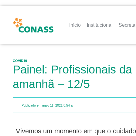
Início
Institucional
Secreta
COVID19
Painel: Profissionais da
amanhã – 12/5
Publicado em
maio 11, 2021
8:54 am
Vivemos um momento em que o cuidado e a assistência à saúde através do SUS nunca estiveram tão em alta nos debates. Por