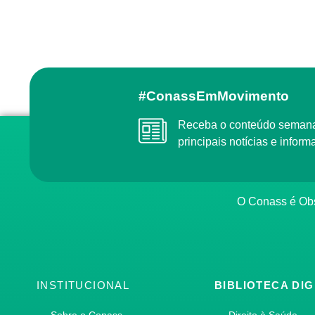
#ConassEmMovimento
Receba o conteúdo semanal do Conass com as
principais notícias e info
O Conass é O
INSTITUCIONAL
BIBLIOTECA DIG
Sobre o Conass
Direito à Saúde