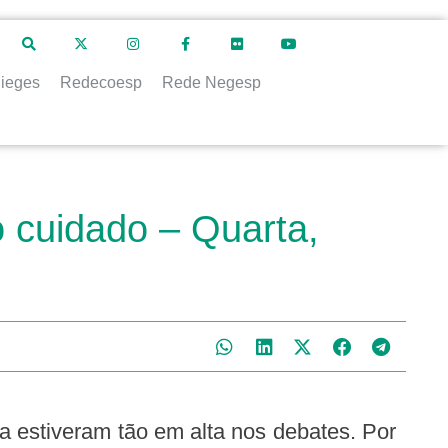
ieges
Redecoesp
Rede Negesp
do cuidado – Quarta,