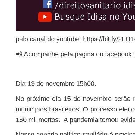
pelo canal do youtube: https://bit.ly/2LH
📲 Acompanhe pela página do facebook: 
Dia 13 de novembro 15h00.
No próximo dia 15 de novembro serão realizadas eleições municipais para escolha de prefeito(a)s e vereadore(a)s nos 5.570
municípios brasileiros. O processo elei
160 mil mortos. A pandemia tornou evide
Nesse cenário político-sanitário é preciso que os novos prefeitos municipais e representantes legislativos se comprometam com