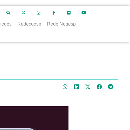
ieges
Redecoesp
Rede Negesp