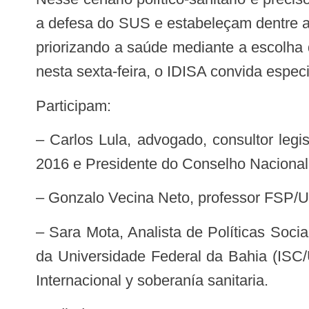
a defesa do SUS e estabeleçam dentre as
priorizando a saúde mediante a escolha 
nesta sexta-feira, o IDISA convida especi
Participam:
– Carlos Lula, advogado, consultor legislativo e professor universitário. É secretário de Saúde do Estado do Maranhão desde
2016 e Presidente do Conselho Naciona
– Gonzalo Vecina Neto, professor FSP
– Sara Mota, Analista de Políticas Sociais no Ministério da Saúde. Doutora em Saúde Pública pelo Instituto de Saúde Coletiva
da Universidade Federal da Bahia (IS
Internacional y soberanía sanitaria.