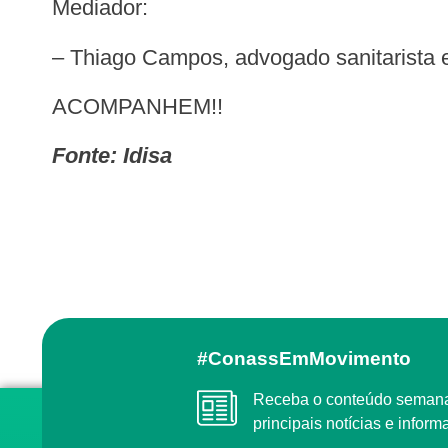
Mediador:
– Thiago Campos, advogado sanitarista 
ACOMPANHEM!!
Fonte: Idisa
#ConassEmMovimento
Receba o conteúdo semanal do Conass com as
principais notícias e info