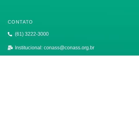
CONTATO
(61) 3222-3000
Institucional:
conass@conass.org.br
Setor Comercial Sul, Quadra 9, Torre C, Sala 1105,
Edifício Parque Cidade Corporate Brasília/DF CEP:
70308-200
Razão Social: Conselho Nacional de Secretários de
Saúde
CNPJ: 00.718.205/0001-07