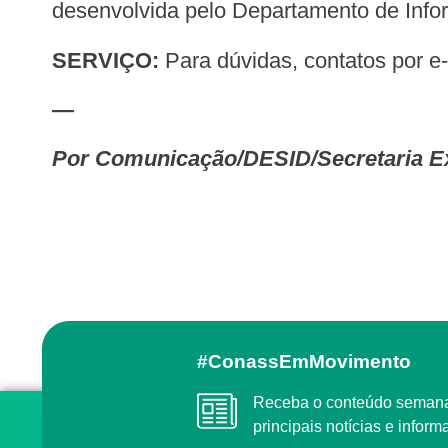
desenvolvida pelo Departamento de Inf
SERVIÇO
:
Para dúvidas, contatos por e-
—
Por Comunicação/DESID/Secretaria E
#ConassEmMovimento
Receba o conteúdo semanal do Conass com as
principais notícias e info