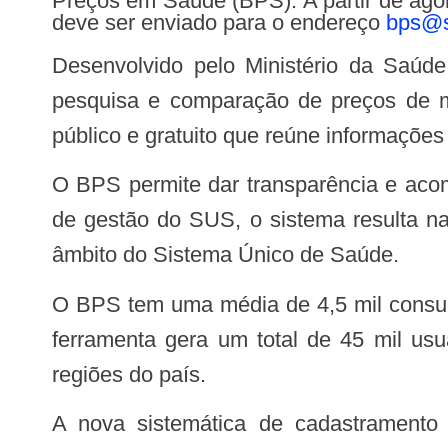
Preços em Saúde (BPS). A partir de ago
deve ser enviado para o endereço
bps@s
Desenvolvido pelo Ministério da Saúde e de uso obrigatório desde 2017, o banco de preços tem o objetivo de permitir a
pesquisa e comparação de preços de m
público e gratuito que reúne informações
O BPS permite dar transparência e acompanhar um mercado que movimenta bilhões de reais por ano. Além disso, em termos
de gestão do SUS, o sistema resulta n
âmbito do Sistema Único de Saúde.
O BPS tem uma média de 4,5 mil consultas por mês com mais de 4 mil municípios com instituições cadastradas no sistema. A
ferramenta gera um total de 45 mil usu
regiões do país.
A nova sistemática de cadastramento no BPS é provisória. A iniciativa será substituída por ferramenta que está sendo