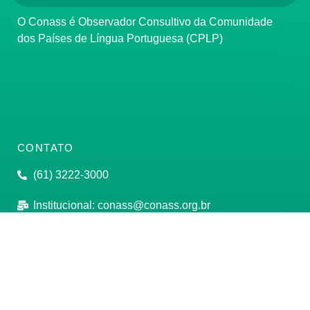
O Conass é Observador Consultivo da Comunidade
dos Países de Língua Portuguesa (CPLP)
CONTATO
(61) 3222-3000
Institucional:
conass@conass.org.br
Setor Comercial Sul, Quadra 9, Torre C, Sala 1105,
Edifício Parque Cidade Corporate Brasília/DF CEP:
70308-200
Razão Social: Conselho Nacional de Secretários de