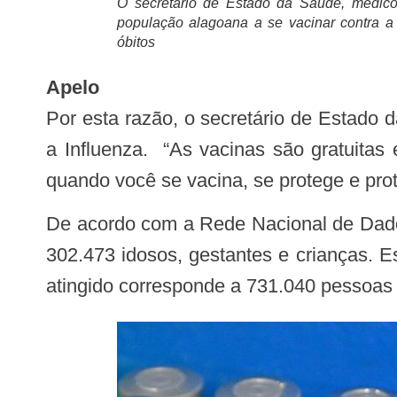
O secretário de Estado da Saúde, médic
população alagoana a se vacinar contra a I
óbitos
Apelo
Por esta razão, o secretário de Estado
a Influenza. “As vacinas são gratuitas
quando você se vacina, se protege e prot
De acordo com a Rede Nacional de Dados em Saúde (RNDS) do Ministério da Saúde, até esta terça-feira (20) foram vacinados
302.473 idosos, gestantes e crianças. 
atingido corresponde a 731.040 pessoas 