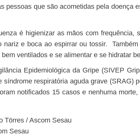
as pessoas que são acometidas pela doença est
 o nariz e boca ao espirrar ou tossir. També
 bem ventilados e se alimentar e se hidratar b
e síndrome respiratória aguda grave (SRAG) p
l, foram notificados 15 casos e nenhuma morte
do Törres / Ascom Sesau
com Sesau