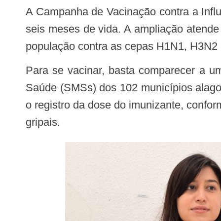
A Campanha de Vacinação contra a Influenza teve o público-alvo ampliado e está liberada para todos os alagoanos a partir dos
seis meses de vida. A ampliação atende 
população contra as cepas H1N1, H3N2 e B
Para se vacinar, basta comparecer a um dos Postos de Vacinação fixo ou volante, indicados pelas Secretarias Municipais de
Saúde (SMSs) dos 102 municípios alago
o registro da dose do imunizante, confo
gripais.