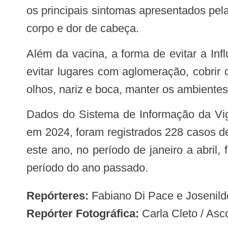
os principais sintomas apresentados pel
corpo e dor de cabeça.
Além da vacina, a forma de evitar a Influenza é higienizar as mãos com frequência, seja com água e sabão ou álcool a 70%,
evitar lugares com aglomeração, cobrir
olhos, nariz e boca, manter os ambientes
Dados do Sistema de Informação da Vigilância Epidemiológica da Gripe (SIVEP Gripe) do Ministério da Saúde apontam que,
em 2024, foram registrados 228 casos d
este ano, no período de janeiro a abri
período do ano passado.
Repórteres:
Fabiano Di Pace e Josenil
Repórter Fotográfica:
Carla Cleto / As