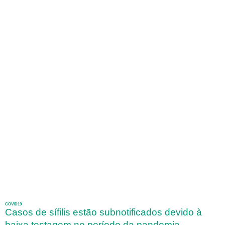
COVID19
Casos de sífilis estão subnotificados devido à
baixa testagem no período da pandemia