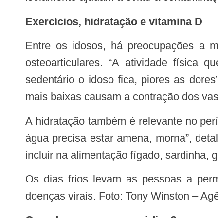
Exercícios, hidratação e vitamina D
Entre os idosos, há preocupações a mais. A geriatra Larissa de Freitas ressalta o aumento das reclamações de doenças
osteoarticulares. “A atividade física
sedentário o idoso fica, piores as dor
mais baixas causam a contração dos va
A hidratação também é relevante no período. Além da ingestão de líquidos, “os banhos têm que ser rápidos e a temperatura da
água precisa estar amena, morna”, deta
incluir na alimentação fígado, sardinha,
Os dias frios levam as pessoas a permanecerem mais em locais fechados, o que propicia o aumento da transmissão das
doenças virais. Foto: Tony Winston – A