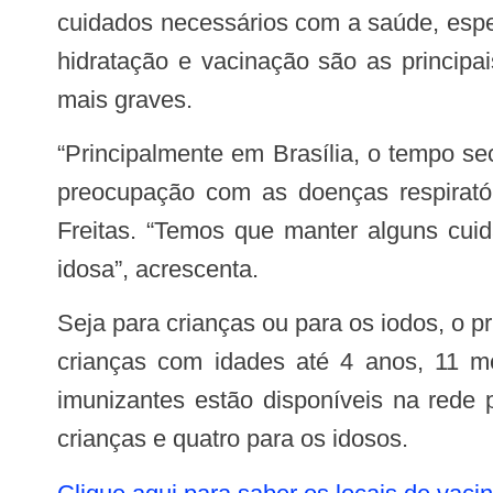
cuidados necessários com a saúde, espec
hidratação e vacinação são as principai
mais graves.
“Principalmente em Brasília, o tempo seco chega junto com o frio. Nessa época, aumenta nossa
preocupação com as doenças respiratóri
Freitas. “Temos que manter alguns cu
idosa”, acrescenta.
Seja para crianças ou para os iodos, o principal conselho é tomar a vacina contra a influenza. A população a partir dos 60 anos e
crianças com idades até 4 anos, 11 me
imunizantes estão disponíveis na rede
crianças e quatro para os idosos.