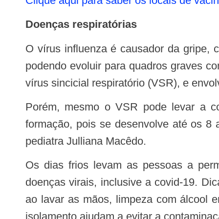
Clique aqui para saber os locais de vaci
Doenças respiratórias
O vírus influenza é causador da gripe, caracterizada por febre alta associada à coriza e tosse, dores musculares e de cabeça
podendo evoluir para quadros graves co
vírus sincicial respiratório (VSR), e env
Porém, mesmo o VSR pode levar a complicações em crianças. “Esse público estão com o sistema respiratório ainda em
formação, pois se desenvolve até os 8 a
pediatra Julliana Macêdo.
Os dias frios levam as pessoas a permanecerem mais em locais fechados, o que propicia o aumento da transmissão das
doenças virais, inclusive a covid-19. D
ao lavar as mãos, limpeza com álcool e
isolamento ajudam a evitar a contaminaç