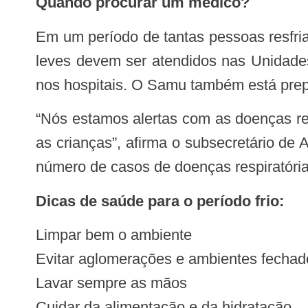
Quando procurar um médico?
Em um período de tantas pessoas resfriadas, com rinite, gripes, doenças alérgicas, sinusites ou doenças mais graves, os casos
leves devem ser atendidos nas Unidade
nos hospitais. O Samu também está prep
“Nós estamos alertas com as doenças respiratórias. Temos intensificado os cuidados e ampliado o atendimento, sobretudo com
as crianças”, afirma o subsecretário de
número de casos de doenças respiratórias
Dicas de saúde para o período frio:
Limpar bem o ambiente
Evitar aglomerações e ambientes fechad
Lavar sempre as mãos
Cuidar da alimentação e da hidratação