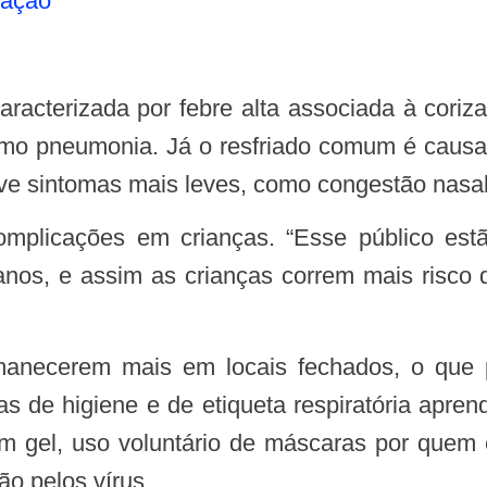
nação
mo pneumonia. Já o resfriado comum é causado
olve sintomas mais leves, como congestão nasal,
nos, e assim as crianças correm mais risco d
icas de higiene e de etiqueta respiratória apr
m gel, uso voluntário de máscaras por quem
ão pelos vírus.