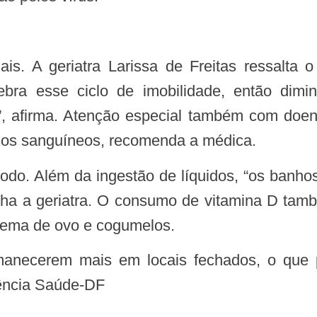
 quebra esse ciclo de imobilidade, então di
es”, afirma. Atenção especial também com doen
sos sanguíneos, recomenda a médica.
lha a geriatra. O consumo de vitamina D tam
 gema de ovo e cogumelos.
gência Saúde-DF