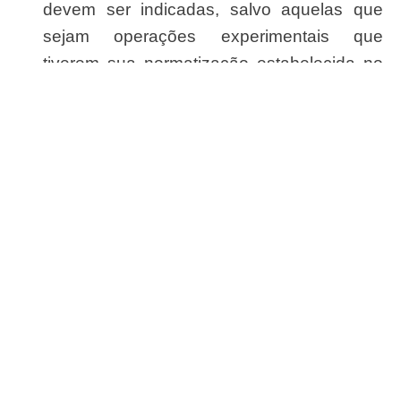
devem ser indicadas, salvo aquelas que
sejam operações experimentais que
tiverem sua normatização estabelecida no
CFM e no Conep e sob protocolos de
investigação científica.
E) CIRURGIAS PROSCRITAS
A derivação jejunoileal exclusiva (término-
lateral ou láterolateral ou parcial) está
proscrita em vista da alta incidência de
complicações metabólicas e nutricionais em
longo prazo. As complicações ocorrem pela
grande quantidade de intestino
desfuncionalizado, que leva a um
supercrescimento bacteriano no extenso
segmento intestinal excluído, provocando