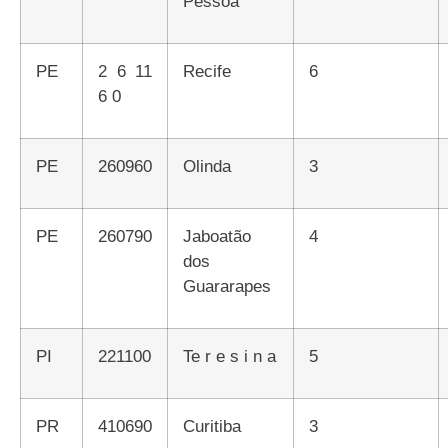
Pessoa
PE
2 6 11
Recife
6
6 0
PE
260960
Olinda
3
PE
260790
Jaboatão
4
dos
Guararapes
PI
221100
Te r e s i n a
5
PR
410690
Curitiba
3