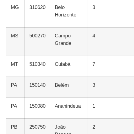
MG
310620
Belo
3
Horizonte
MS
500270
Campo
4
Grande
MT
510340
Cuiabá
7
PA
150140
Belém
3
PA
150080
Ananindeua
1
PB
250750
João
2