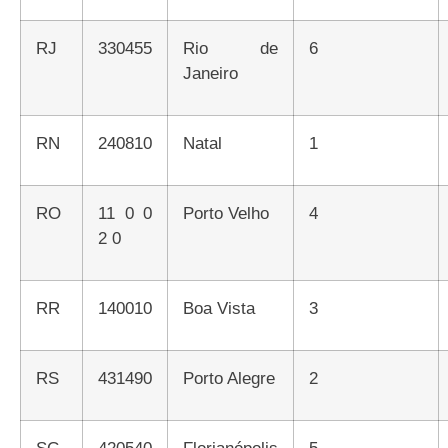
RJ
330455
Rio de
6
Janeiro
RN
240810
Natal
1
RO
11 0 0
Porto Velho
4
2 0
RR
140010
Boa Vista
3
RS
431490
Porto Alegre
2
SC
420540
Florianópolis
5