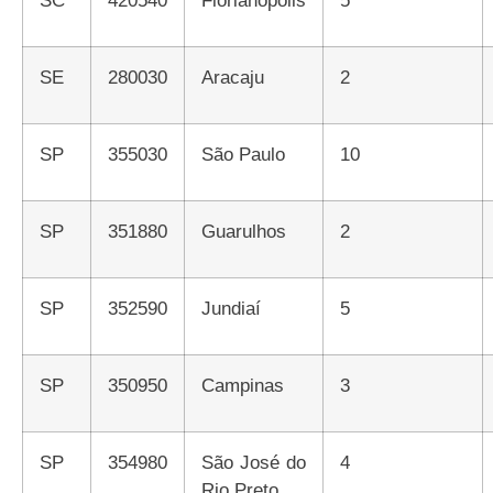
SE
280030
Aracaju
2
SP
355030
São Paulo
10
SP
351880
Guarulhos
2
SP
352590
Jundiaí
5
SP
350950
Campinas
3
SP
354980
São José do
4
Rio Preto