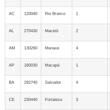
AC
120040
Rio Branco
1
AL
270430
Maceió
2
AM
130260
Manaus
4
AP
160030
Macapá
1
BA
292740
Salvador
4
CE
230440
Fortaleza
3