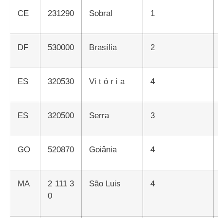
CE
231290
Sobral
1
DF
530000
Brasília
2
ES
320530
Vi t ó r i a
4
ES
320500
Serra
3
GO
520870
Goiânia
4
MA
2 111 3
São Luis
4
0