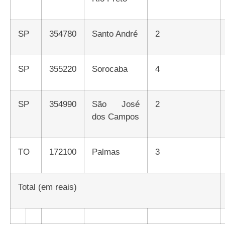
SP
354780
Santo André
2
SP
355220
Sorocaba
4
SP
354990
São José
2
dos Campos
TO
172100
Palmas
3
Total (em reais)