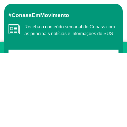
#ConassEmMovimento
Receba o conteúdo semanal do Conass com
as principais notícias e informações do SUS
ASSINAR
O Conass é Observador Consultivo da Comunidade
dos Países de Língua Portuguesa (CPLP)