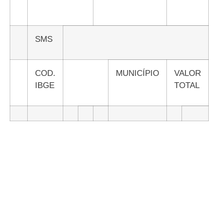
SMS
COD.
MUNICÍPIO
VALOR
IBGE
TOTAL
#ConassEmMovimento
Receba o conteúdo semanal do Conass com
as principais notícias e informações do SUS