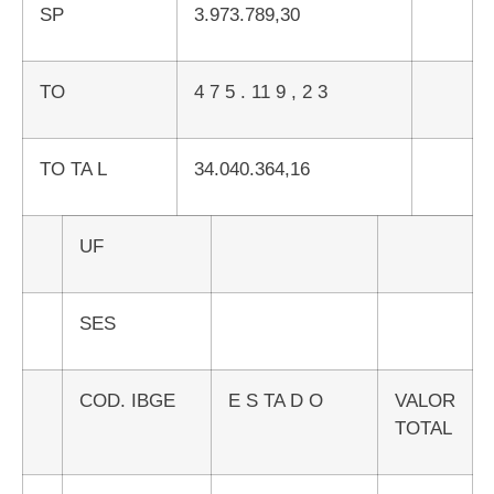
SP
3.973.789,30
TO
4 7 5 . 11 9 , 2 3
TO TA L
34.040.364,16
UF
SES
COD. IBGE
E S TA D O
VALOR
TOTAL