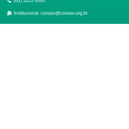
(61) 3222-3000
Institucional:
conass@conass.org.br
Setor Comercial Sul, Quadra 9, Torre C, Sala 1105,
Edifício Parque Cidade Corporate Brasília/DF CEP:
70308-200
Razão Social: Conselho Nacional de Secretários de
Saúde
CNPJ: 00.718.205/0001-07