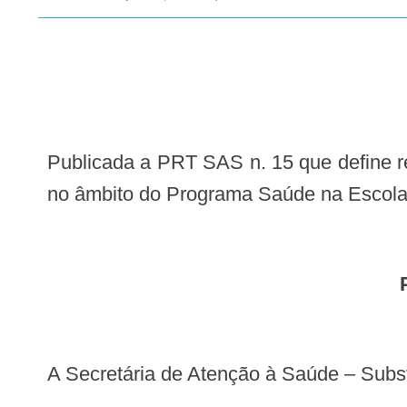
Publicada a PRT SAS n. 15 que define regras para o cadastramento dos Consultórios Itinerantes de Odontologia e Oftalmologia
no âmbito do Programa Saúde na Escola 
A Secretária de Atenção à Saúde – Subst