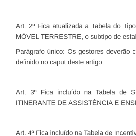
Art. 2º Fica atualizada a Tabela do Tipo de Estabelecimento no SCNES incluindo, no Tipo de Estabelecimento 40 UNIDADE
MÓVEL TERRESTRE, o subtipo de est
Parágrafo único: Os gestores deverão cadastrar estes estabelecimentos no SCNES com o tipo e subtipo de estabelecimento
definido no caput deste artigo.
Art. 3º Fica incluído na Tabela de Serviços Especializados do SCNES, o Serviço Especializado 167 ATENDIMENTO
ITINERANTE DE ASSISTÊNCIA E ENSINO
Art. 4º Fica incluído na Tabela de Ince