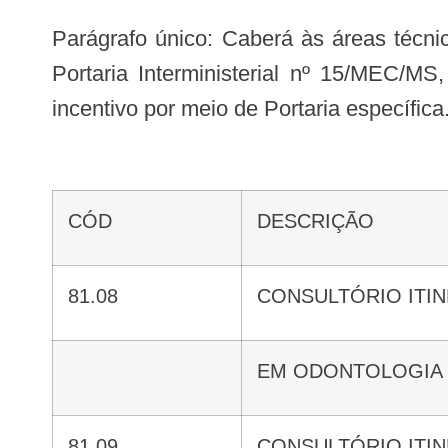
Parágrafo único: Caberá às áreas técnicas específicas do Ministério da Saúde, de acordo com as diretrizes estabelecidas na
Portaria Interministerial nº 15/MEC/M
incentivo por meio de Portaria específica
CÓD
DESCRIÇÃO
81.08
CONSULTÓRIO ITI
EM ODONTOLOGIA
81.09
CONSULTÓRIO ITI