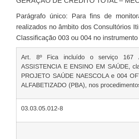
GERAÇÃO DE CRÉDITO TOTAL – MEC
Parágrafo único: Para fins de monitoramento e avaliação, os registros dos procedimentos citados neste artigo, quando
realizados no âmbito dos Consultórios It
Classificação 003 ou 004 no instrumento 
Art. 8º Fica incluído o serviço 167 ATENDIMENTO ITINERAN-TE DE
ASSISTENCIA E ENSINO EM SAÚDE, cla
PROJETO SAÚDE NAESCOLA e 004 OF
ALFABETIZADO (PBA), nos procedimento
03.03.05.012-8