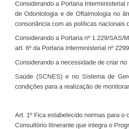
Considerando a Portaria Interministerial nº 15/MEC/MS, de 10 de outubro de 2013, que institui o Projeto Consultórios Itinerantes
de Odontologia e de Oftalmologia no â
consonância com as políticas nacionais
Considerando a Portaria nº 1.229/SAS/MS de 30 de outubro de 2012 que regulamenta o parágrafo único do art. 4º e o inciso I do
art. 6º da Portaria Interministerial nº 2
Considerando a necessidade de criar n
Saúde (SCNES) e no Sistema de Gerenciamento da Tabela de Procedimentos, Medicamentos e OPM do SUS (SIGTAP)
condições para a realização de monitoram
Art. 1º Fica estabelecido normas para o cadastramento dos Consultórios Itinerantes de Odontologia e de Oftalmologia do Projeto
Consultório Itinerante que integra o P