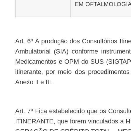
EM OFTALMOLOGI
Art. 6º A produção dos Consultórios Itinerantes de Odontologia e Oftalmologia deverá ser registrada no Sistema de Informação
Ambulatorial (SIA) conforme instrumen
Medicamentos e OPM do SUS (SIGTAP), 
itinerante, por meio dos procediment
Anexo II e III.
Art. 7º Fica estabelecido que os Consultórios Itinerantes, cadastrados sob o subtipo de estabelecimento 40.02 CONSULTÓRIO
ITINERANTE, que forem vinculados a Ho