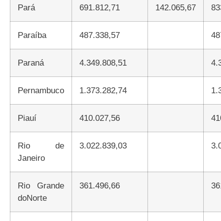
Pará
691.812,71
142.065,67
83
Paraíba
487.338,57
48
Paraná
4.349.808,51
4.
Pernambuco
1.373.282,74
1.
Piauí
410.027,56
41
Rio de
3.022.839,03
3.
Janeiro
Rio Grande
361.496,66
36
doNorte