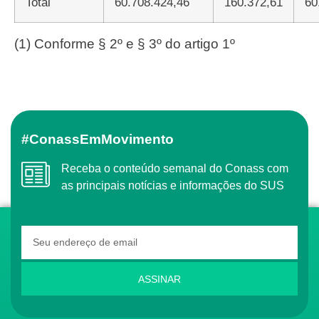
Total
60.708.424,46
160.372,61
60
(1) Conforme § 2º e § 3º do artigo 1º
#ConassEmMovimento
Receba o conteúdo semanal do Conass com
as principais notícias e informações do SUS
ASSINAR