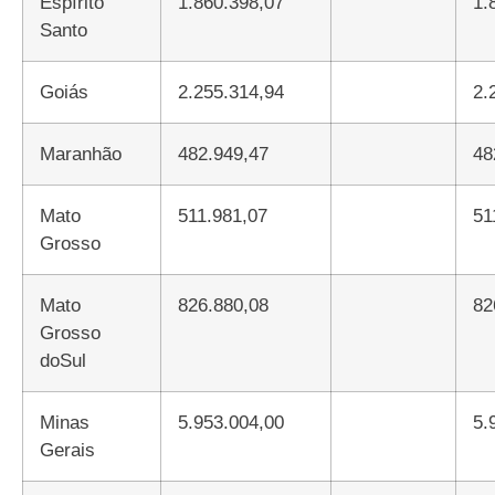
Espírito
1.860.398,07
1.
Santo
Goiás
2.255.314,94
2.
Maranhão
482.949,47
48
Mato
511.981,07
51
Grosso
Mato
826.880,08
82
Grosso
doSul
Minas
5.953.004,00
5.
Gerais