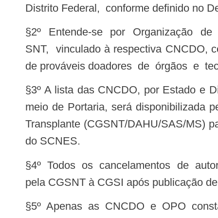
Distrito Federal, conforme definido no D
§2º Entende-se por Organização de Procura de Órgãos e Tecidos (OPO) o organismo supra hospitalar autorizado pelo
SNT, vinculado à respectiva CNCDO, com
de prováveis doadores de órgãos e teci
§3º A lista das CNCDO, por Estado e Distrito Federal, e OPO por Município/UF, cujos funcionamentos foram autorizados por
meio de Portaria, será disponibi
Transplante (CGSNT/DAHU/SAS/MS) par
do SCNES.
§4º Todos os cancelamentos de autorização de funcionamento ou extinção de CNCDO e OPO serão, também, informados
pela CGSNT à CGSI após publicação de 
§5º Apenas as CNCDO e OPO constan