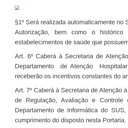
§1º Será realizada automaticamente no SCNES a transferência do código atual da Tabela de Habilitações para a nova Tabela de
Autorização, bem como o histórico d
estabelecimentos de saúde que possuem 
Art. 6º Caberá à Secretaria de Atenção à Saúde, por meio da Coordenação-Geral do Sistema Nacional de Transplante, do
Departamento de Atenção Hospitalar
receberão os incentivos constantes do art
Art. 7º Caberá à Secretaria de Atenção à Saúde, por meio da Coordenação-Geral de Sistemas de Informação, do Departamento
de Regulação, Avaliação e Controle
Departamento de Informática do SUS, 
cumprimento do disposto nesta Portaria.