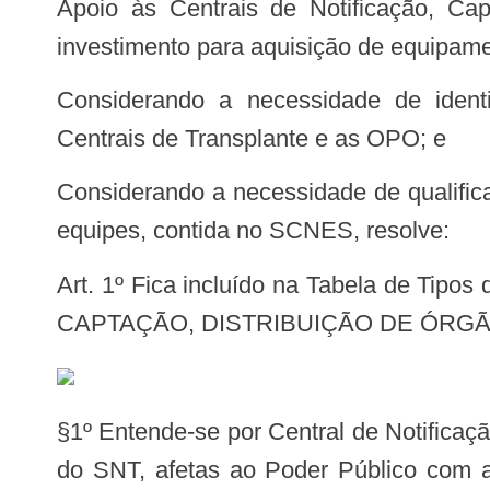
Apoio às Centrais de Notificação, C
investimento para aquisição de equipame
Considerando a necessidade de identificar no Sistema de Cadastro Nacional dos Estabelecimentos de Saúde (SCNES) as
Centrais de Transplante e as OPO; e
Considerando a necessidade de qualificar a informação relativa aos estabelecimentos de saúde participantes do SNT e suas
equipes, contida no SCNES, resolve:
Art. 1º Fica incluído na Tabela de Tipos de Estabelecimentos de Saúde do SCNES o Tipo 82 CENTRAL DE NOTIFICAÇÃO,
CAPTAÇÃO, DISTRIBUIÇÃO DE ÓRGÃOS E
§1º Entende-se por Central de Notificação, Captação e Distribuição de Órgãos (CNCDO) as unidades executivas das atividades
do SNT, afetas ao Poder Público com a