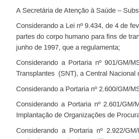
A Secretária de Atenção à Saúde – Subst
Considerando a Lei nº 9.434, de 4 de fevereiro de 1997, e suas alterações, que dispõe sobre a remoção de órgãos, tecidos e
partes do corpo humano para fins de tra
junho de 1997, que a regulamenta;
Considerando a Portaria nº 901/GM/MS, de 16 de agosto de 2000, que cria, no âmbito do Sistema Nacional de
Transplantes (SNT), a Central Nacional
Considerando a Portaria nº 2.600/GM/M
Considerando a Portaria nº 2.601/GM/MS, de 21 de outubro de 2009, que institui, no âmbito do SNT, o Plano Nacional de
Implantação de Organizações de Procur
Considerando a Portaria nº 2.922/GM/MS, de 28 de novembro de 2013, que institui, no âmbito do SNT, o Plano Nacional de