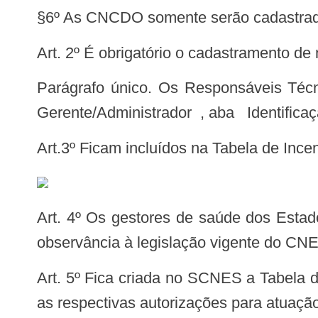
§6º As CNCDO somente serão cadastrad
Art. 2º É obrigatório o cadastramento 
Parágrafo único. Os Responsáveis Técnicos das CNCDO e OPO deverão obrigatoriamente ser informados no campo
Gerente/Administrador , aba Identific
Art.3º Ficam incluídos na Tabela de Inc
Art. 4º Os gestores de saúde dos Estados e do Distrito Federal deverão providenciar o cadastro de suas CNCDO e OPO, em
observância à legislação vigente do CNE
Art. 5º Fica criada no SCNES a Tabela de Autorização para identificação dos estabelecimentos de saúde que possuem do SNT
as respectivas autorizações para atuação