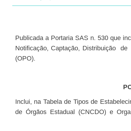
Publicada a Portaria SAS n. 530 que inclui na Tabela de Tipos de Estabelecimentos de Saúde do SCNES, os Tipos Central de
Notificação, Captação, Distribuiçã
(OPO).
P
Inclui, na Tabela de Tipos de Estabelecimentos de Saúde do SCNES, os Tipos Central de Notificação, Captação, Distribuição
de Órgãos Estadual (CNCDO) e Organ