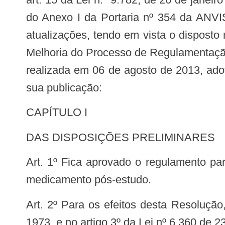
do Anexo I da Portaria nº 354 da ANVI
atualizações, tendo em vista o disposto no
Melhoria do Processo de Regulamentação 
realizada em 06 de agosto de 2013, adot
sua publicação:
CAPÍTULO I
DAS DISPOSIÇÕES PRELIMINARES
Art. 1º Fica aprovado o regulamento para condução dos programas de acesso expandido, uso compassivo e fornecimento de
medicamento pós-estudo.
Art. 2º Para os efeitos desta Resolução, além das definições estabelecidas no art. 4º da Lei nº 5.991, de 17 de dezembro de
1973, e no artigo 3º da Lei nº 6.360 de 