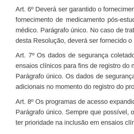
Art. 6º Deverá ser garantido o fornecimento do medicamento autorizado nos programas de acesso expandido, uso compassivo e
fornecimento de medicamento pós-estud
médico. Parágrafo único. No caso de tra
desta Resolução, deverá ser fornecido o
Art. 7º Os dados de segurança coletados durante os programas de acesso expandido e uso compassivo não substituirão os
ensaios clínicos para fins de registro d
Parágrafo único. Os dados de segurança
adicionais no momento do registro do pr
Art. 8º Os programas de acesso expand
Parágrafo único. Sempre que possível,
ter prioridade na inclusão em ensaios clí