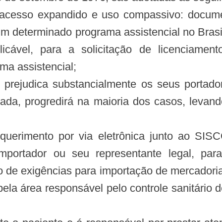
 acesso expandido e uso compassivo: documen
um determinado programa assistencial no Brasi
cável, para a solicitação de licenciamen
ma assistencial;
ue prejudica substancialmente os seus porta
atada, progredirá na maioria dos casos, levan
 requerimento por via eletrônica junto ao 
importador ou seu representante legal, par
o de exigências para importação de mercadorias
a área responsável pelo controle sanitário de 