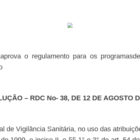
o
LUÇÃO – RDC No- 38, DE 12 DE AGOSTO D
o de 1999, o inciso II, e §§ 1° e 3° do art. 5