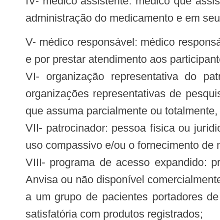
IV- médico assistente: médico que assis
administração do medicamento e em seus
V- médico responsável: médico responsável pela condução do programa de acesso expandido ou protocolo de pesquisa clínica
e por prestar atendimento aos participa
VI- organização representativa do pat
organizações representativas de pesquis
que assuma parcialmente ou totalmente, j
VII- patrocinador: pessoa física ou jur
uso compassivo e/ou o fornecimento de
VIII- programa de acesso expandido: p
Anvisa ou não disponível comercialmente
a um grupo de pacientes portadores de 
satisfatória com produtos registrados;