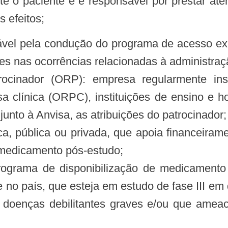
te o paciente e é responsável por prestar at
 efeitos;
ntes nas ocorrências relacionadas à administr
rocinador (ORP): empresa regularmente insta
a clínica (ORPC), instituições de ensino e hos
unto à Anvisa, as atribuições do patrocinador;
ídica, pública ou privada, que apoia financeir
 medicamento pós-estudo;
rograma de disponibilização de medicamento 
 no país, que esteja em estudo de fase III em
doenças debilitantes graves e/ou que ameac