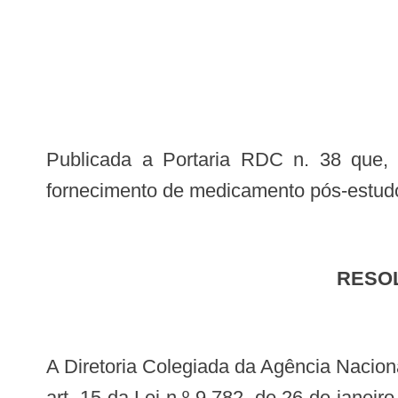
Publicada a Portaria RDC n. 38 que, aprova o regulamento para os programasde acesso expandido, uso compassivo e
fornecimento de medicamento pós-estud
RESO
A Diretoria Colegiada da Agência Nacional de Vigilância Sanitária, no uso das atribuições que lhe conferem os incisos III e IV, do
art. 15 da Lei n.º 9.782, de 26 de janeir