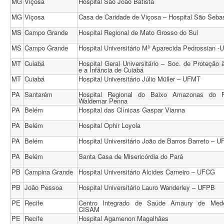
MG
Viçosa
Hospital São João Batista
MG
Viçosa
Casa de Caridade de Viçosa – Hospital São Seba
MS
Campo Grande
Hospital Regional de Mato Grosso do Sul
MS
Campo Grande
Hospital Universitário Mª Aparecida Pedrossian 
MT
Cuiabá
Hospital Geral Universitário – Soc. de Proteção 
e a Infância de Cuiabá
MT
Cuiabá
Hospital Universitário Júlio Müller – UFMT
PA
Santarém
Hospital Regional do Baixo Amazonas do P
Waldemar Penna
PA
Belém
Hospital das Clínicas Gaspar Vianna
PA
Belém
Hospital Ophir Loyola
PA
Belém
Hospital Universitário João de Barros Barreto – 
PA
Belém
Santa Casa de Misericórdia do Pará
PB
Campina Grande
Hospital Universitário Alcides Carneiro – UFCG
PB
João Pessoa
Hospital Universitário Lauro Wanderley – UFPB
PE
Recife
Centro Integrado de Saúde Amaury de Mede
CISAM
PE
Recife
Hospital Agamenon Magalhães