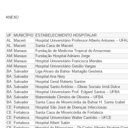
ANEXO
UF
MUNICÌPIO
ESTABELECIMENTO HOSPITALAR
AL
Maceió
Hospital Universitário Professor Alberto Antunes – UFA
AL
Maceió
Santa Casa de Maceió
AM
Manaus
Fundação de Medicina Tropical do Amazonas
AM
Manaus
Fundação Hospital Adriano Jorge
AM
Manaus
Hospital Universitário Francisca Mendes
AM
Manaus
Hospital Universitário Getúlio Vargas
BA
Salvador
Liga Alvaro da Bahia- Martagão Gesteira
BA
Salvador
Hospital Ana Nery
BA
Salvador
Hospital Geral Roberto Santos
BA
Salvador
Hospital Santo Antônio – Obras Sociais Irmã Dulce
BA
Salvador
Hospital Universitario Prof. Edgard Santos – UFBA
BA
Salvador
Maternidade Climério de Oliveira – UFBA
BA
Salvador
Santa Casa de Misericórdia da Bahia/ H. Santa Izabel
CE
Fortaleza
Hospital São José de Doenças Infecciosas
CE
Fortaleza
Santa Casa de Misericórdia de Fortaleza
CE
Fortaleza
Hospital Universitário Walter Cantídio – UFCE
CE
Fortaleza
Hospital Albert Sabin
CE
Fortaleza
Hospital de Messejana – Dr Carlos Alberto Studant Go