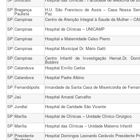
SP
Bragança
H.U. São Francisco de Assis – Casa Nossa Sen
Paulista
Paz
SP
Campinas
Centro de Atenção Integral à Saude da Mulher – C
SP
Campinas
Hospital de Clínicas – UNICAMP
SP
Campinas
Hospital e Maternidade Celso Pierro
SP
Campinas
Hospital Municipal Dr. Mário Gatti
SP
Campinas
Centro Infantil de Investigação Hemat.Dr. Dom
Boldrini
SP
Catanduva
Hospital Emílio Carlos
SP
Catanduva
Hospital Padre Albino
SP
Fernandópolis
Irmandade da Santa Casa de Misericórdia de Fernan
SP
Jaú
Hospital Amaral Carvalho
SP
Jundiaí
Hospital de Caridade São Vicente
SP
Marília
Hospital de Clínicas – Unidade Clínico Cirúrgico
SP
Marília
Hospital das Clínicas – Unidade Materno Infantil
SP
Presidente
Hospital Domingos Leonardo Cerávolo Presidente P
Prudente