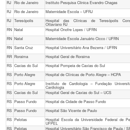
RJ
Rio de Janeiro
Instituto Pesquisa Clinica Evandro Chagas
RJ
Rio de Janeiro
Maternidade Escola – UFRJ
RJ
Teresópolis
Hospital das Clínicas de Teresópolis Cons
Ottaviano RJ
RN
Natal
Hospital Onofre Lopes / UFRN
RN
Natal
Maternidade Escola Januário Cicco / UFRN
RN
Santa Cruz
Hospital Universitário Ana Bezerra / UFRN
RR
Roraima
Hospital Geral de Roraima
RS
Caxias do Sul
Hospital Pompeia de Caxias do Sul
RS
Porto Alegre
Hospital de Clínicas de Porto Alegre – HCPA
RS
Porto Alegre
Instituto de Cardiologia – Fundação Universit
Cardiologia
RS
Caxias do Sul
Hospital Geral de Caxias do Sul – UCS
RS
Passo Fundo
Hospital da Cidade de Passo Fundo
RS
Passo Fundo
Hospital São Vicente de Paulo
RS
Pelotas
Hospital Escola da Universidade Federal de Pe
UFPEL
RS
Pelotas
Hospital Universitário São Francisco de Paula / 