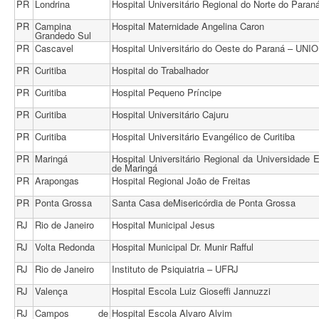
PR
Londrina
Hospital Universitário Regional do Norte do Paran
PR
Campina
Hospital Maternidade Angelina Caron
Grandedo Sul
PR
Cascavel
Hospital Universitário do Oeste do Paraná – UN
PR
Curitiba
Hospital do Trabalhador
PR
Curitiba
Hospital Pequeno Príncipe
PR
Curitiba
Hospital Universitário Cajuru
PR
Curitiba
Hospital Universitário Evangélico de Curitiba
PR
Maringá
Hospital Universitário Regional da Universidade 
de Maringá
PR
Arapongas
Hospital Regional João de Freitas
PR
Ponta Grossa
Santa Casa deMisericórdia de Ponta Grossa
RJ
Rio de Janeiro
Hospital Municipal Jesus
RJ
Volta Redonda
Hospital Municipal Dr. Munir Rafful
RJ
Rio de Janeiro
Instituto de Psiquiatria – UFRJ
RJ
Valença
Hospital Escola Luiz Gioseffi Jannuzzi
RJ
Campos de
Hospital Escola Alvaro Alvim