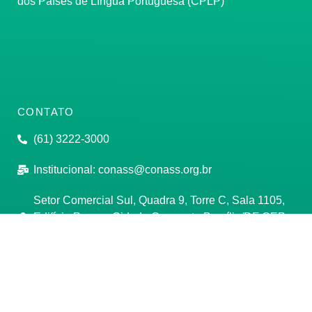
dos Países de Língua Portuguesa (CPLP)
CONTATO
(61) 3222-3000
Institucional:
conass@conass.org.br
Setor Comercial Sul, Quadra 9, Torre C, Sala 1105,
Edifício Parque Cidade Corporate Brasília/DF CEP:
70308-200
Razão Social: Conselho Nacional de Secretários de
Saúde
CNPJ: 00.718.205/0001-07