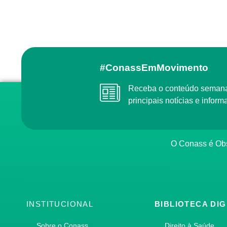
#ConassEmMovimento
Receba o conteúdo semanal do Conass com as
principais notícias e info
O Conass é O
INSTITUCIONAL
BIBLIOTECA DIG
Sobre o Conass
Direito à Saúde