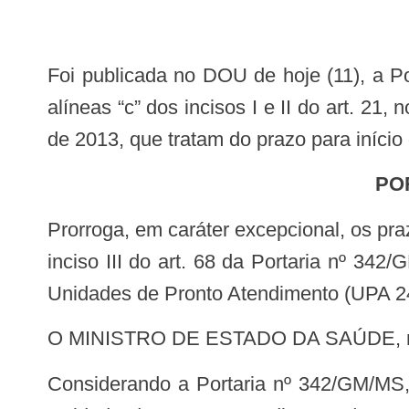
Foi publicada no DOU de hoje (11), a Portaria GM n. 1466 que prorroga, em caráter excepcional, os prazos estabelecidos nas
alíneas “c” dos incisos I e II do art. 21,
de 2013, que tratam do prazo para iníci
P
Prorroga, em caráter excepcional, os prazos estabelecidos nas alíneas “c” dos incisos I e II do art. 21, no inciso III do art. 51 e no
inciso III do art. 68 da Portaria nº 34
Unidades de Pronto Atendimento (UPA 2
O MINISTRO DE ESTADO DA SAÚDE, no uso
Considerando a Portaria nº 342/GM/MS, de 4 de março de 2013, que redefine as diretrizes para implantação do Componente