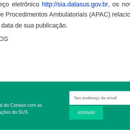
reço eletrônico
http://sia.datasus.gov.br
, os n
 de Procedimentos Ambulatoriais (APAC) relac
na data de sua publicação.
TOS
rmações do SUS
ASSINAR