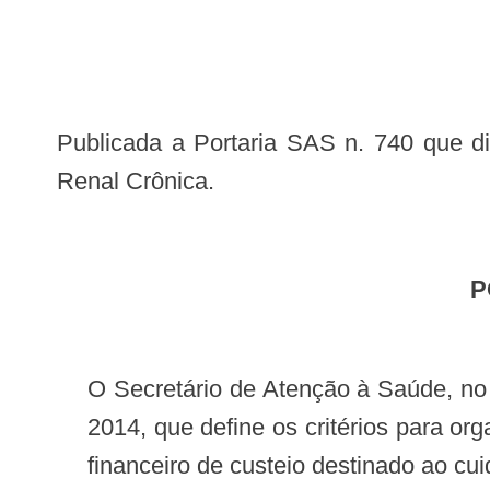
Publicada a Portaria SAS n. 740 que disponibiliza os laudos e layout referentes a linha de Cuidado da Pessoa com Doença
Renal Crônica.
O Secretário de Atenção à Saúde, no uso de suas atribuições, e considerando a Portaria nº 389/GM/MS, de 13 de março de
2014, que define os critérios para or
financeiro de custeio destinado ao cuid