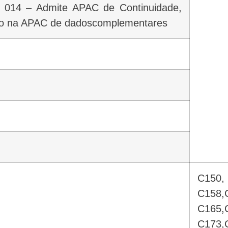
 014 – Admite APAC de Continuidade,
tro na APAC de dadoscomplementares
C150
C158,
C165,
C173,