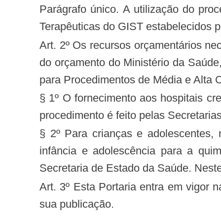
Parágrafo único. A utilização do procedimento incluído por esta Portaria dar-se-á conforme o Protocolo Clínico e Diretrizes
Terapêuticas do GIST estabelecidos p
Art. 2º Os recursos orçamentários necessários à implementação do procedimento incluído por esta Portaria correm por conta
do orçamento do Ministério da Saúd
para Procedimentos de Média e Alta 
§ 1º O fornecimento aos hospitais c
procedimento é feito pelas Secretari
§ 2º Para crianças e adolescentes,
infância e adolescência para a quim
Secretaria de Estado da Saúde. Neste
Art. 3º Esta Portaria entra em vigor na data de sua publicação, com efeitos operacionais a partir da competência seguinte à
sua publicação.