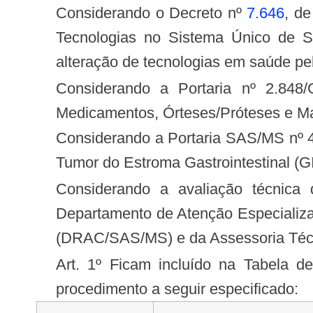
Considerando o Decreto nº
7.646
, d
Tecnologias no Sistema Único de S
alteração de tecnologias em saúde pe
Considerando a Portaria nº 2.848/GM/MS, de 06 de novembro de 2007, que pública a Tabela de Procedimentos,
Medicamentos, Órteses/Próteses e Ma
Considerando a Portaria SAS/MS nº 494, de 18 de junho de 2014, que aprova o Protocolo Clínico e Diretrizes Terapêuticas -
Tumor do Estroma Gastrointestinal (G
Considerando a avaliação técnica da Comissão Nacional de Incorporação de Tecnologias do SUS (CONITEC), do
Departamento de Atenção Especializ
(DRAC/SAS/MS) e da Assessoria Técni
Art. 1º Ficam incluído na Tabela de Procedimentos, Medicamentos, Órteses/Próteses e Materiais Especiais do SUS o
procedimento a seguir especificado: