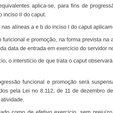
quivalentes aplica-se, para fins de progre
o inciso II do caput.
nas alíneas a e b do inciso I do caput aplicam-
da data de entrada em exercício do servidor n
o, o interstício de que trata o caput observar
rogressão funcional e promoção será suspen
ados pela Lei no 8.112, de 11 de dezembro de
atividade.
do como de efetivo exercício, sem prejuízo