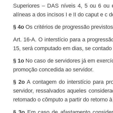
Superiores – DAS níveis 4, 5 ou 6 ou e
alíneas a dos incisos I e II do caput e c d
§ 4o
Os critérios de progressão previstos 
15, será computado em dias, se contado 
§ 1o
No caso de servidores já em exercíci
promoção concedida ao servidor.
§ 2o
A contagem do interstício para p
servidor, ressalvados aqueles consider
retomado o cômputo a partir do retorno à 
§ 3o
Em caso de afastamento considera