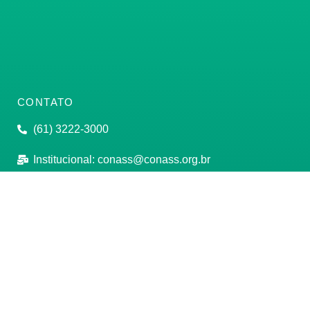
CONTATO
(61) 3222-3000
Institucional:
conass@conass.org.br
Setor Comercial Sul, Quadra 9, Torre C, Sala 1105,
Edifício Parque Cidade Corporate Brasília/DF CEP:
70308-200
Razão Social: Conselho Nacional de Secretários de
Saúde
CNPJ: 00.718.205/0001-07