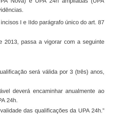
 (UPA Nova) e UPA 24h ampliadas (UPA
vidências.
rá válida por 3 (três) anos,
sável deverá encaminhar anualmente ao
PA 24h.
 validade das qualificações da UPA 24h.”