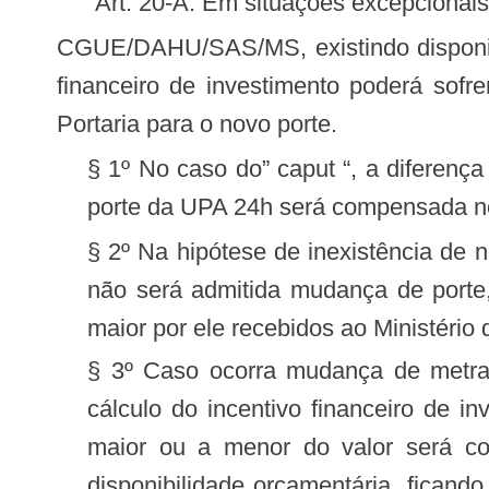
“Art. 20-A. Em situações excepcionais
CGUE/DAHU/SAS/MS, existindo disponibilidade orçamentária, determinada UPA 24h habilitada para recebimento de incentivo
financeiro de investimento poderá sofr
Portaria para o novo porte.
§ 1º No caso do” caput “, a diferenç
porte da UPA 24h será compensada no 
§ 2º Na hipótese de inexistência de n
não será admitida mudança de porte,
maior por ele recebidos ao Ministério
§ 3º Caso ocorra mudança de metrage
cálculo do incentivo financeiro de 
maior ou a menor do valor será com
disponibilidade orçamentária, ficand