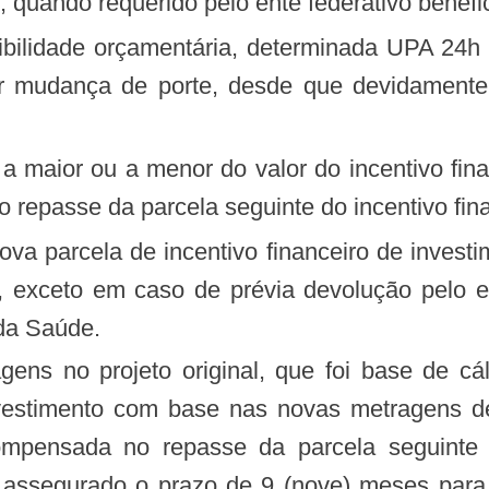
, quando requerido pelo ente federativo benefici
er mudança de porte, desde que devidamente 
a a maior ou a menor do valor do incentivo fi
repasse da parcela seguinte do incentivo fina
ova parcela de incentivo financeiro de invest
 exceto em caso de prévia devolução pelo ent
 da Saúde.
ns no projeto original, que foi base de cál
investimento com base nas novas metragens d
pensada no repasse da parcela seguinte do
o assegurado o prazo de 9 (nove) meses para 