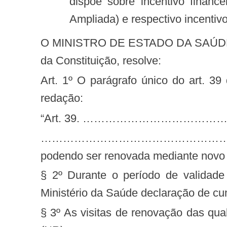
dispõe sobre incentivo finan
Ampliada) e respectivo incentivo
O MINISTRO DE ESTADO DA SAÚDE, no uso das atribuições que lhe conferem os incisos I e IIdo parágrafo único do art. 87
da Constituição, resolve:
Art. 1º O parágrafo único do art. 39 da Portaria nº 342/GM/MS, de 4 de março de 2013, passa a vigorar com a seguinte
redação:
“Art. 39. ………………………
…………………………………………………………………
podendo ser renovada mediante novo 
§ 2º Durante o período de validade
Ministério da Saúde declaração de cu
§ 3º As visitas de renovação das qual