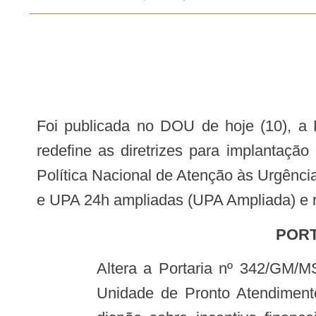
Foi publicada no DOU de hoje (10), a Portaria GM n. 2740 que altera a Portaria nº 342/GM/MS, de 4 março de 2013, que
redefine as diretrizes para implanta
Política Nacional de Atenção às Urgênci
e UPA 24h ampliadas (UPA Ampliada) e re
POR
Altera a Portaria nº 342/GM/MS, de 4 março de 2013, que redefine as diretrizes para implantação do Componente
Unidade de Pronto Atendiment