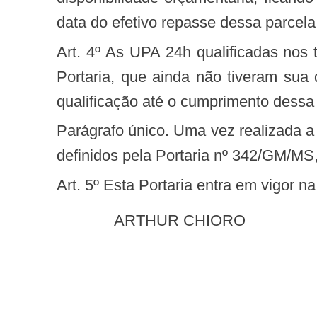
data do efetivo repasse dessa parcela
Art. 4º As UPA 24h qualificadas nos termos do art. 39 da Portaria nº 342/GM/MS, de 2013, até a data de publicação desta
Portaria, que ainda não tiveram sua q
qualificação até o cumprimento dessa 
Parágrafo único. Uma vez realizada a visita técnica obrigatória, a qualificação poderá ser renovada ou não, conforme critérios
definidos pela Portaria nº 342/GM/MS
Art. 5º Esta Portaria entra em vigor 
ARTHUR CHIORO