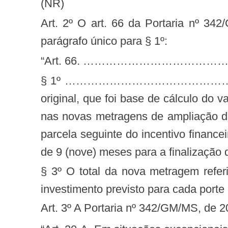
(NR)
Art. 2º O art. 66 da Portaria nº 342/GM/MS, de 2013, passa a vigorar acrescido dos §§ 2º e 3º, renumerando-se o atual
parágrafo único para § 1º:
“Art. 66. ………………………
§ 1º ……………………………………………………
original, que foi base de cálculo do 
nas novas metragens de ampliação d
parcela seguinte do incentivo finance
de 9 (nove) meses para a finalização 
§ 3º O total da nova metragem referi
investimento previsto para cada porte
Art. 3º A Portaria nº 342/GM/MS, de 2