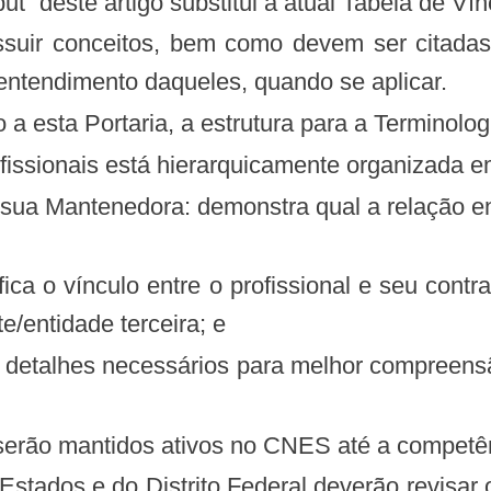
put” deste artigo substitui a atual Tabela de V
ssuir conceitos, bem como devem ser citadas
 entendimento daqueles, quando se aplicar.
xo a esta Portaria, a estrutura para a Terminolo
rofissionais está hierarquicamente organizada e
/entidade terceira; e
os serão mantidos ativos no CNES até a compet
Estados e do Distrito Federal deverão revisar 