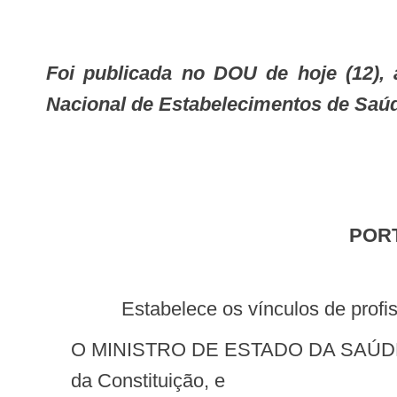
Foi publicada no DOU de hoje (12), a Portaria GM n. 121 que estabelece os vínculos de profissionais do Cadastro
Nacional de Estabelecimentos de Saú
POR
Estabelece os vínculos de pro
O MINISTRO DE ESTADO DA SAÚDE, no uso das atribuições que lhe conferem os incisos I e IIdo parágrafo único do art. 87
da Constituição, e