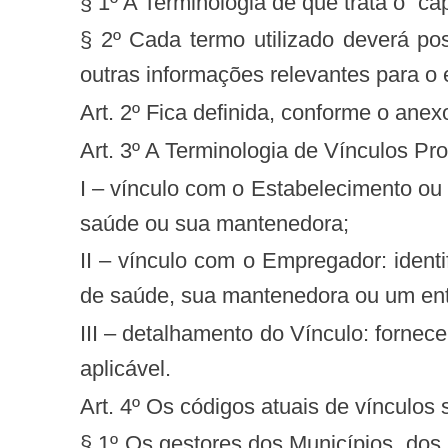
§ 1º A Terminologia de que trata o “ca
§ 2º Cada termo utilizado deverá po
outras informações relevantes para o
Art. 2º Fica definida, conforme o ane
Art. 3º A Terminologia de Vínculos P
I – vínculo com o Estabelecimento ou sua Mantenedora: demonstra qual a relação entre o profissional e o estabelecimento de
saúde ou sua mantenedora;
II – vínculo com o Empregador: identifica o vínculo entre o profissional e seu contratante, seja ele o próprio estabelecimento
de saúde, sua mantenedora ou um ente
III – detalhamento do Vínculo: fornece detalhes necessários para melhor compreensão do vínculo com o empregador, quando
aplicável.
Art. 4º Os códigos atuais de víncul
§ 1º Os gestores dos Municípios, dos 