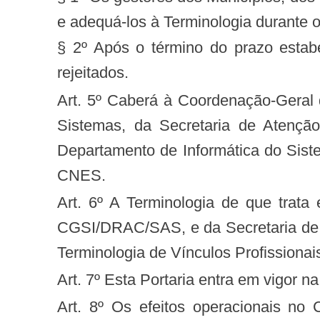
e adequá-los à Terminologia durante 
§ 2º Após o término do prazo estab
rejeitados.
Art. 5º Caberá à Coordenação-Geral de Sistemas de Informação, do Departamento de Regulação, Avaliação e Controle de
Sistemas, da Secretaria de Atenç
Departamento de Informática do Sis
CNES.
Art. 6º A Terminologia de que trata esta Portaria é de gestão conjunta da Secretaria de Atenção à Saúde, por meio da
CGSI/DRAC/SAS, e da Secretaria de 
Terminologia de Vínculos Profissionai
Art. 7º Esta Portaria entra em vigor 
Art. 8º Os efeitos operacionais no CNES, decorrentes da vigência desta norma, ocorrerão conforme cronograma a ser