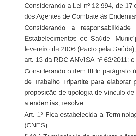
Considerando a Lei nº 12.994, de 17 de junho de 2014, que dispõe sobre as carreiras dos Agentes Comunitários de Saúde e
dos Agentes de Combate às Endemia
Considerando a responsabilidade de atualização do Cadastro Nacional de Estabelecimentos de Saúde pelos
Estabelecimentos de Saúde, Municíp
fevereiro de 2006 (Pacto pela Saúde)
art. 13 da RDC ANVISA nº 63/2011; e
Considerando o item IIIdo parágrafo único do art 1º, da Portaria nº 1.833/GM/MS, de setembro de 2014, que institui o Grupo
de Trabalho Tripartite para elabora
proposição de tipologia de vínculo d
a endemias, resolve:
Art. 1º Fica estabelecida a Terminologia de Vínculos de Profissionais do Cadastro Nacional de Estabelecimentos de Saúde
(CNES).