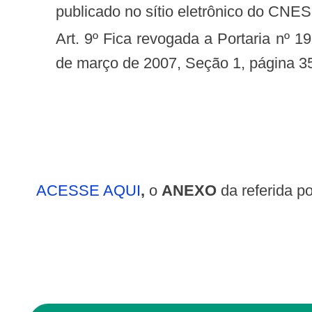
publicado no sítio eletrônico do CNES 
Art. 9º Fica revogada a Portaria nº 197/SAS/MS, de 14 de março de 2007, publicada no Diário Oficial da União nº 51, de 15
de março de 2007, Seção 1, página 3
ACESSE AQUI
,
o
ANEXO
da referida po