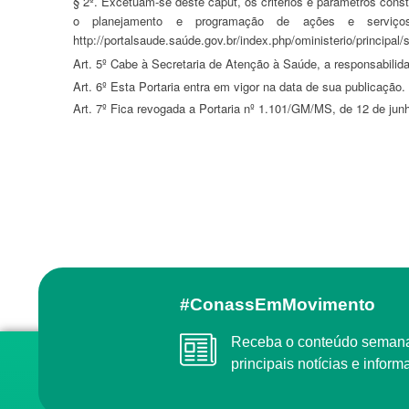
§ 2º. Excetuam-se deste caput, os critérios e parâmetros const
o planejamento e programação de ações e serviços
http://portalsaude.saúde.gov.br/index.php/oministerio/principa
Art. 5º Cabe à Secretaria de Atenção à Saúde, a responsabilid
Art. 6º Esta Portaria entra em vigor na data de sua publicação.
Art. 7º Fica revogada a Portaria nº 1.101/GM/MS, de 12 de jun
#ConassEmMovimento
Receba o conteúdo semanal do Conass com as
principais notícias e info