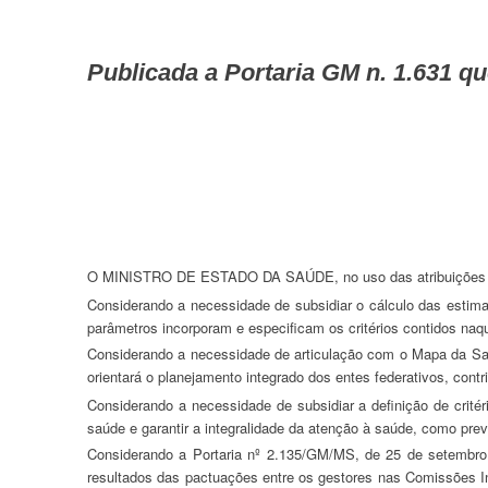
Publicada a Portaria GM n. 1.631 que aprova critérios e parâmetros para o planejamento e programação de ações e
O MINISTRO DE ESTADO DA SAÚDE, no uso das atribuições q
Considerando a necessidade de subsidiar o cálculo das estim
parâmetros incorporam e especificam os critérios contidos naqu
Considerando a necessidade de articulação com o Mapa da Sa
orientará o planejamento integrado dos entes federativos, cont
Considerando a necessidade de subsidiar a definição de critérios que orientem a programação de recursos destinados a investimentos que visem reduzir as desigualdades na oferta de ações e serviços de
saúde e garantir a integralidade da atenção à saúde, como pre
Considerando a Portaria nº 2.135/GM/MS, de 25 de setembro de 2013, que estabelece que, entre outros, são pressupostos do planejamento no âmbito do Sistema Único de Saúde (SUS), o respeito aos
resultados das pactuações entre os gestores nas Comissões Inter