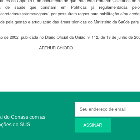
antes do Capítulo II do documento de que trata esta Portaria: Coletânea de n
 de saúde que constam em Políticas já regulamentadas pelo Mi
l/secretarias/sas/drac/cgpas/, por possuírem regras para habilitação e/ou cr
ade pela gestão e articulação das áreas técnicas do Ministério da Saúde para 
ho de 2002, publicada no Diário Oficial da União nº 112, de 13 de junho de 20
ARTHUR CHIORO
rmações do SUS
ASSINAR