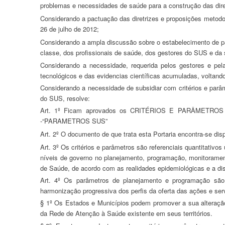
problemas e necessidades de saúde para a construção das diret
Considerando a pactuação das diretrizes e proposições metodológicas da Programação Geral de Ações e Serviços de Saúde, ocorrida na 5ª reunião ordinária da Comissão Intergestores Tripartite, realizada em
26 de julho de 2012;
Considerando a ampla discussão sobre o estabelecimento de parâmetros de cobertura assistencial no âmbito do SUS, que possibilitou a participação efetiva da comunidade técnico-científica, das entidades de
classe, dos profissionais de saúde, dos gestores do SUS e da
Considerando a necessidade, requerida pelos gestores e pela sociedade em geral, da revisão dos parâmetros de atenção à saúde em uso no Sistema Único de Saúde, em face dos desenvolvimentos
tecnológicos e das evidencias científicas acumuladas, voltan
Considerando a necessidade de subsidiar com critérios e parâmetros os processos de planejamento, programação, monitoramento e avaliação, bem como informar as ações de controle e regulação no âmbito
do SUS, resolve:
Art. 1º Ficam aprovados os CRITÉRIOS E PARÂMETROS PARA O PLANEJAMENTO E PROGRAMAÇÃO DE AÇÕES E SERVIÇOS DE SAÚDE NO AMBITO DO SISTEMA ÚNICO DE SAÚDE
-“PARAMETROS SUS”
Art. 2º O documento de que trata esta Portaria encontra-se dis
Art. 3º Os critérios e parâmetros são referenciais quantitativos utilizados para estimar as necessidades de ações e serviços de saúde, constituindo-se em referências para orientar os gestores do SUS dos três
níveis de governo no planejamento, programação, monitoramen
de Saúde, de acordo com as realidades epidemiológicas e a dis
Art. 4º Os parâmetros de planejamento e programação são referenciais quantitativos indicativos, sem qualquer caráter impositivo ou obrigatório, visando à equidade de acesso, a integralidade e a
harmonização progressiva dos perfis da oferta das ações e ser
§ 1º Os Estados e Municípios podem promover a sua alteração,
da Rede de Atenção à Saúde existente em seus territórios.