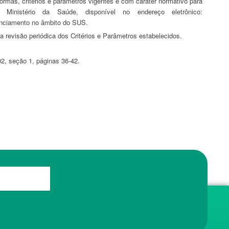
ormas, critérios e parâmetros vigentes e com caráter normativo para
nistério da Saúde, disponível no endereço eletrônico:
edenciamento no âmbito do SUS.
a revisão periódica dos Critérios e Parâmetros estabelecidos.
02, seção 1, páginas 36-42.