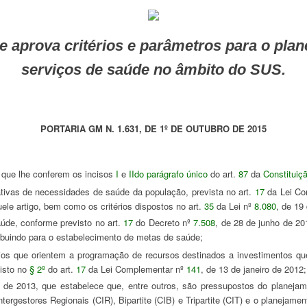
serviços de saúde no âmbito do SUS.
PORTARIA GM N. 1.631, DE 1º DE OUTUBRO DE 2015
ue lhe conferem os incisos
I
e
II
do parágrafo único
do art.
87
da
Constituiç
ativas de necessidades de saúde da população, prevista no art.
17
da Lei Co
ele artigo, bem como os critérios dispostos no art.
35
da Lei nº
8.080
, de 19
úde, conforme previsto no art.
17
do Decreto nº
7.508
, de 28 de junho de 20
ribuindo para o estabelecimento de metas de saúde;
visto no
§ 2º
do art.
17
da Lei Complementar nº
141
, de 13 de janeiro de 2012;
gestores Regionais (CIR), Bipartite (CIB) e Tripartite (CIT) e o planejamento