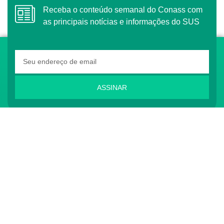
Receba o conteúdo semanal do Conass com
as principais notícias e informações do SUS
ASSINAR
O Conass é Observador Consultivo da Comunidade
dos Países de Língua Portuguesa (CPLP)
CONTATO