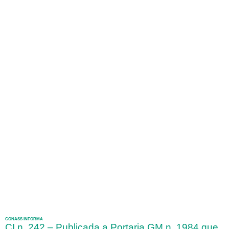
CONASS INFORMA
CI n. 242 – Publicada a Portaria GM n. 1984 que