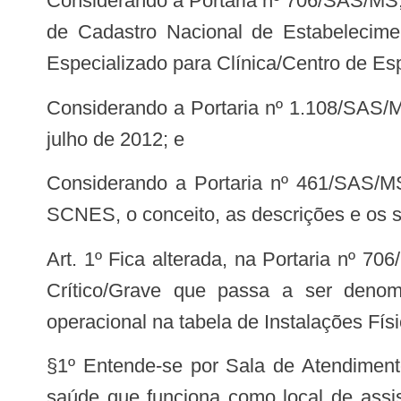
Considerando a Portaria nº 706/SAS/MS, de 20 de julho de 2012, que altera, na Tabela de Tipo de Estabelecimentos do Sistema
de Cadastro Nacional de Estabelecime
Especializado para Clínica/Centro de Esp
Considerando a Portaria nº 1.108/SAS/MS, de 3 de outubro de 2013, que altera o art. 19 da Portaria nº 706/SAS/MS, de 20 de
julho de 2012; e
Considerando a Portaria nº 461/SAS/MS, de 11 de junho de 2014, que atualizou na tabela de Tipo de Estabelecimentos do
SCNES, o conceito, as descrições e os s
Art. 1º Fica alterada, na Portaria nº 706/SAS/MS, de 20 de julho de 2012, a denominação da Sala de Atendimento a Paciente
Crítico/Grave que passa a ser denomi
operacional na tabela de Instalações Fí
§1º Entende-se por Sala de Atendimento a Paciente Crítico/Sala de Estabilização a instalação física em estabelecimento de
saúde que funciona como local de assist