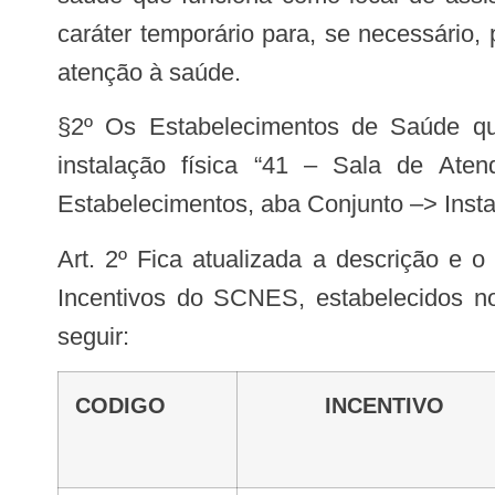
caráter temporário para, se necessário
atenção à saúde.
§2º Os Estabelecimentos de Saúde que possuam a instalação física descrita no caput deverão informar a existência da
instalação física “41 – Sala de Ate
Estabelecimentos, aba Conjunto –> Insta
Art. 2º Fica atualizada a descrição e o conceito do Incentivo relativo ao código 82.08 – Sala de Estabilização na Tabela de
Incentivos do SCNES, estabelecidos n
seguir:
CODIGO
INCENTIVO