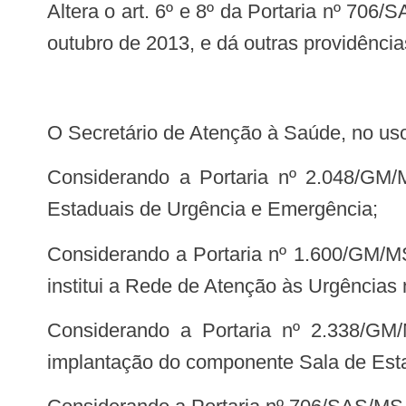
Altera o art. 6º e 8º da Portaria nº 706/SAS/MS, de 20 de julho de 2012, atualiza o Anexo da Portaria nº 1.108/SAS/MS, de 3 de
outubro de 2013, e dá outras providência
O Secretário de Atenção à Saúde, no uso
Considerando a Portaria nº 2.048/GM/MS, de 5 de novembro de 2002, que aprova o Regulamento Técnico dos Sistemas
Estaduais de Urgência e Emergência;
Considerando a Portaria nº 1.600/GM/MS, de 7 de julho de 2011, que reformula a Política Nacional de Atenção às Urgências e
institui a Rede de Atenção às Urgência
Considerando a Portaria nº 2.338/GM/MS, de 3 de outubro de 2011, que estabelece diretriz e cria mecanismos para a
implantação do componente Sala de Esta