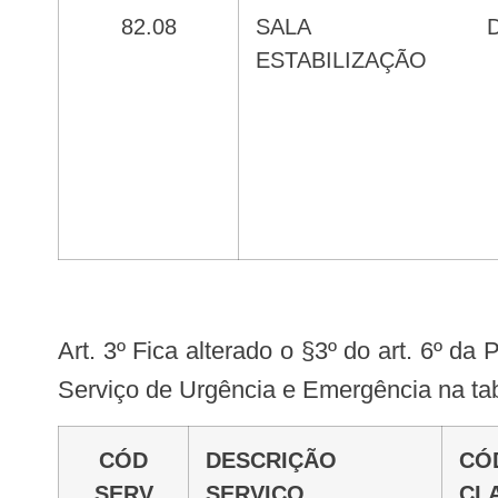
82.08
SALA DE
ESTABILIZAÇÃO
Art. 3º Fica alterado o §3º do art. 6º da Portaria nº 706/SAS/MS, de 20 de julho de 2012, que altera o serviço especializado 140
Serviço de Urgência e Emergência na ta
CÓD
DESCRIÇÃO
CÓD
SERV
SERVIÇO
CL