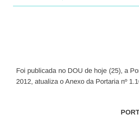
Foi publicada no DOU de hoje (25), a Portaria SAS n. 922 que altera o art. 6º e 8º da Portaria nº 706/SAS/MS, de 20 de julho de
2012, atualiza o Anexo da Portaria nº 1.
POR