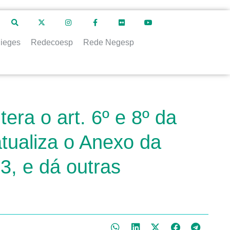
ieges
Redecoesp
Rede Negesp
era o art. 6º e 8º da
atualiza o Anexo da
3, e dá outras