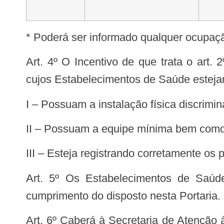
* Poderá ser informado qualquer ocupaç
Art. 4º O Incentivo de que trata o art. 2º desta Portaria somente será repassado aos Municípios, Estados ou Distrito Federal
cujos Estabelecimentos de Saúde estej
I – Possuam a instalação física discrim
II – Possuam a equipe mínima bem como a
III – Esteja registrando corretamente os
Art. 5º Os Estabelecimentos de Saúde e seus respectivos gestores do SUS locais serão os responsáveis pelo correto
cumprimento do disposto nesta Portaria.
Art. 6º Caberá à Secretaria de Atenção à Saúde, por meio da Coordenação-Geral de Urgência e Emergência do Departamento