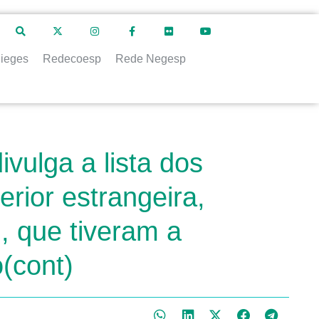
ieges
Redecoesp
Rede Negesp
vulga a lista dos
rior estrangeira,
l, que tiveram a
(cont)