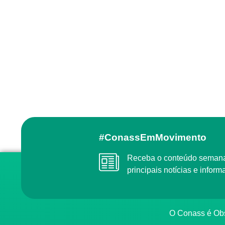
#ConassEmMovimento
Receba o conteúdo semanal do Conass com as
principais notícias e info
O Conass é O