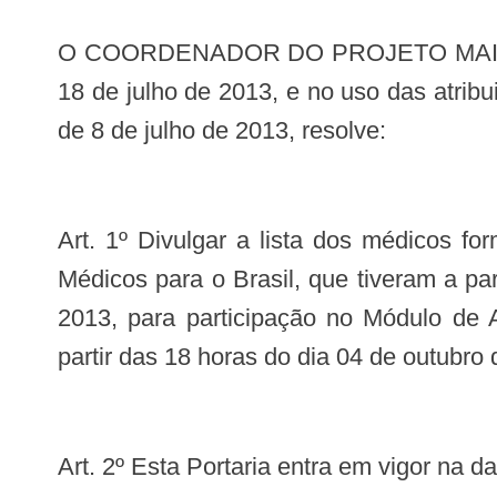
O COORDENADOR DO PROJETO MAIS MÉDICOS PARA O BRASIL, designado nos termos da Portaria nº 1.494/GM/MS, de
18 de julho de 2013, e no uso das atribui
de 8 de julho de 2013, resolve:
Art. 1º Divulgar a lista dos médicos formados em instituição de educação superior estrangeira, inscritos para o Projeto Mais
Médicos para o Brasil, que tiveram a p
2013, para participação no Módulo de A
partir das 18 horas do dia 04 de outubro
Art. 2º Esta Portaria entra em vigor na 