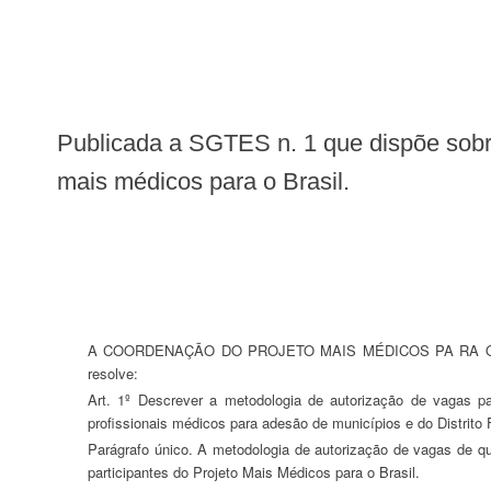
Publicada a SGTES n. 1 que dispõe sobre a metodologia de autorização da quantidade de vagas para cada município do projeto
mais médicos para o Brasil.
A COORDENAÇÃO DO PROJETO MAIS MÉDICOS PA RA O BRASIL, no uso das atribuições que lhe conferem os incisos V e XIV da Portaria Interministerial nº 1.369/MS/MEC, de 8 de julho de 2013,
resolve:
Art. 1º Descrever a metodologia de autorização de vagas para cada município e para o Distrito Federal do Projeto Mais Médicos para o Brasil, adotada para a determinar o quantitativo de vagas de
profissionais médicos para adesão de municípios e do Distrito 
Parágrafo único. A metodologia de autorização de vagas de que trata esta Resolução, não abrange os Editais que tenham por objetivo a reposição de vagas ociosas provenientes da desistência de médicos
participantes do Projeto Mais Médicos para o Brasil.