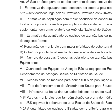
Art. 2º São critérios para do estabelecimento do quantitativo
I – Estimativa da população que necessita ser coberta pela atenção básica por base municipal, realizada a partir da população municipal estimada pelo IBGE para o Tribunal de Contas da União, disponível em
http://servicodados.ibge.gov.br/Download/Download.ashx?u=ft
II – Estimativa da população com maior prioridade de cobertura pela atenção básica por base municipal a ser alcançada conforme etapa do projeto, verificada através do cálculo da diferença entre a população
total e a população atendida pelos planos de saúde, em cada 
suplementar, conforme relatório da Agência Nacional de Saúde 
III – Estimativa da quantidade de equipes de atenção básica necessárias para atendimento de 100% da população com maior prioridade, calculada através da razão entre as alíneas (a) e (b) que são descritas
da seguinte forma:
a) População do município com maior prioridade de cobertura 
b) Cobertura populacional média de uma equipe de saúde da fa
IV – Número de pessoas já cobertas pela oferta de atenção básica do município, considerando a oferta de serviços de atenção básica já existente no município ou no Distrito Federal, considerando as Equipes
Equivalentes.
V – Quantidade de Equipes de Atenção Básica (equipes da Estratégia de Saúde da Família + Equipes Equivalentes) nas Unidades Básicas de Saúde fora de equipes, com base nos dados do SCNES/MS e do
Departamento de Atenção Básica do Ministério da Saúde.
VI – Necessidade de médicos para cobrir 100% da população co
VII – Teto de financiamento do Ministério da Saúde para Equi
VIII – Infraestrutura física das unidades básicas de saúde av
§ 1º Para os municípios que também dispõe da oferta de médi
em UBS equivale à cobertura de uma Equipe de Saúde da Famíl
§ 2º A quantidade de equipes utilizadas como critério para o