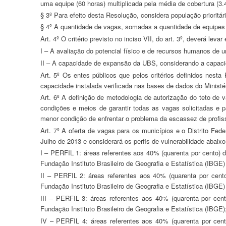
uma equipe (60 horas) multiplicada pela média de cobertura (3
§ 3º Para efeito desta Resolução, considera população prioritária
§ 4º A quantidade de vagas, somadas a quantidade de equipes 
Art. 4º O critério previsto no inciso VII, do art. 3º, deverá lev
I – A avaliação do potencial físico e de recursos humanos d
II – A capacidade de expansão da UBS, considerando a capaci
Art. 5º Os entes públicos que pelos critérios definidos nesta Portaria façam jus a número de vagas superior a sua capacidade instalada, nos termos do art. 4º, terão suas vagas ajustadas até o limite da
capacidade instalada verificada nas bases de dados do Ministé
Art. 6º A definição de metodologia de autorização do teto de vagas para o Projeto Mais Médicos para o Brasil adotará critérios de prioridade para a alocação dos profissionais de modo que, em não havendo
condições e meios de garantir todas as vagas solicitadas e p
menor condição de enfrentar o problema da escassez de profis
Art. 7º A oferta de vagas para os municípios e o Distrito Federação considerará a classificação de vulnerabilidade, atendendo ao disposto no inciso III, do art. 4º da Portaria Interministerial nº 1369, de 8 de
Julho de 2013 e considerará os perfis de vulnerabilidade abai
I – PERFIL 1: áreas referentes aos 40% (quarenta por cento) dos setores censitários com os maiores percentuais de população em extrema pobreza dos municípios dos grupos III e IV do PAB fixo conforme
Fundação Instituto Brasileiro de Geografia e Estatística (IBG
II – PERFIL 2: áreas referentes aos 40% (quarenta por cento) dos setores censitários com os maiores percentuais de população em extrema pobreza dos municípios do grupo II do PAB fixo conforme
Fundação Instituto Brasileiro de Geografia e Estatística (IBG
III – PERFIL 3: áreas referentes aos 40% (quarenta por cento) dos setores censitários com os maiores percentuais de população em extrema pobreza das Capitais e Regiões Metropolitanas, conforme
Fundação Instituto Brasileiro de Geografia e Estatística (IBGE)
IV – PERFIL 4: áreas referentes aos 40% (quarenta por cento) dos setores censitários com os maiores percentuais de população em extrema pobreza dos municípios do grupo I do PAB fixo conforme