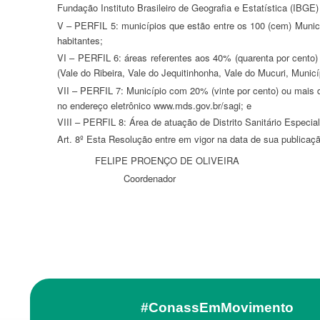
Fundação Instituto Brasileiro de Geografia e Estatística (IBGE
V – PERFIL 5: municípios que estão entre os 100 (cem) Municípios com mais de 80.000 (oitenta mil) habitantes, com os mais baixos níveis de receita pública “per capita” e alta vulnerabilidade social de seus
habitantes;
VI – PERFIL 6: áreas referentes aos 40% (quarenta por cento) dos setores censitários com os maiores percentuais de população em extrema pobreza dos municípios que estão em regiões de vulnerabilidade
(Vale do Ribeira, Vale do Jequitinhonha, Vale do Mucuri, Muni
VII – PERFIL 7: Município com 20% (vinte por cento) ou mais da população vivendo em extrema pobreza, com base nos dados do Ministério do Desenvolvimento Social e Combate à Fome (MDS), disponíveis
no endereço eletrônico www.mds.gov.br/sagi; e
VIII – PERFIL 8: Área de atuação de Distrito Sanitário Espec
Art. 8º Esta Resolução entre em vigor na data de sua publicaç
FELIPE PROENÇO DE OLIVEIRA
Coordenador
#ConassEmMovimento