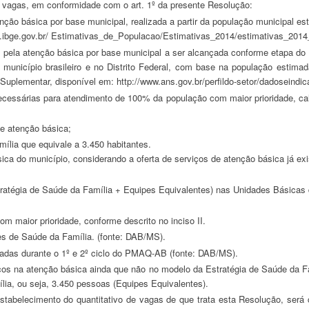
 de vagas, em conformidade com o art. 1º da presente Resolução:
p.ibge.gov.br/ Estimativas_de_Populacao/Estimativas_2014/estimativas_2014
município brasileiro e no Distrito Federal, com base na população estimad
Suplementar, disponível em: http://www.ans.gov.br/perfildo-setor/dadoseindic
de atenção básica;
mília que equivale a 3.450 habitantes.
m maior prioridade, conforme descrito no inciso II.
pes de Saúde da Família. (fonte: DAB/MS).
aliadas durante o 1º e 2º ciclo do PMAQ-AB (fonte: DAB/MS).
cos na atenção básica ainda que não no modelo da Estratégia de Saúde da F
ia, ou seja, 3.450 pessoas (Equipes Equivalentes).
 estabelecimento do quantitativo de vagas de que trata esta Resolução, se