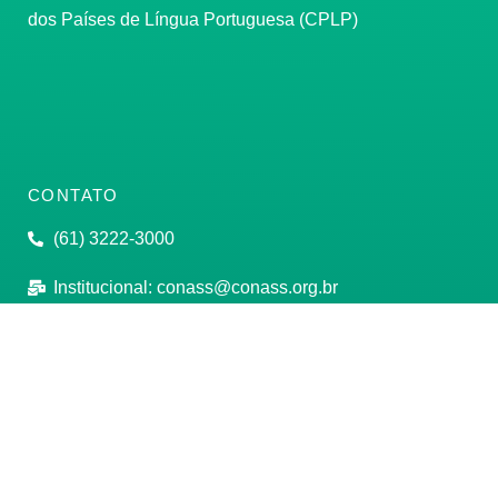
dos Países de Língua Portuguesa (CPLP)
CONTATO
(61) 3222-3000
Institucional:
conass@conass.org.br
Setor Comercial Sul, Quadra 9, Torre C, Sala 1105,
Edifício Parque Cidade Corporate Brasília/DF CEP:
70308-200
Razão Social: Conselho Nacional de Secretários de
Saúde