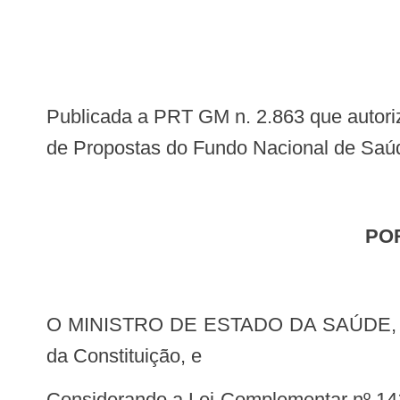
Publicada a PRT GM n. 2.863 que autoriza a emissão de empenhos para propostas cadastradas no Sistema de Cadastramento
de Propostas do Fundo Nacional de Saú
PO
O MINISTRO DE ESTADO DA SAÚDE, no uso das atribuições que lhe conferem os incisos I e II do parágrafo único do art. 87
da Constituição, e
Considerando a Lei Complementar nº 141, de 13 de janeiro de 2012, que regulamenta o § 3º do art. 198 da Constituição Federal