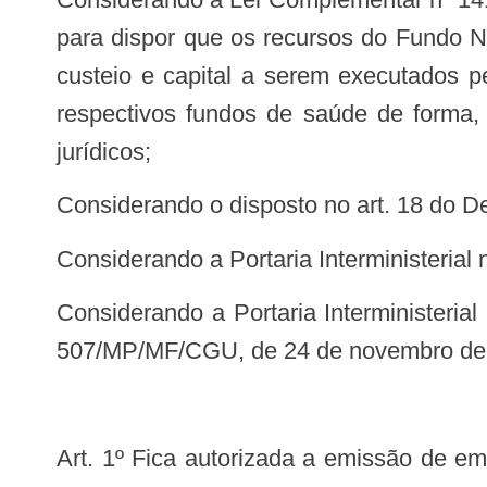
para dispor que os recursos do Fundo N
custeio e capital a serem executados pe
respectivos fundos de saúde de forma, 
jurídicos;
Considerando o disposto no art. 18 do D
Considerando a Portaria Interministeri
Considerando a Portaria Interministerial nº 274/MP/MF/CGU, de 1º de agosto de 2013, que altera a Portaria Interministerial nº
507/MP/MF/CGU, de 24 de novembro de 2
Art. 1º Fica autorizada a emissão de empenho para as propostas cadastradas no Sistema de Cadastramento de Propostas do