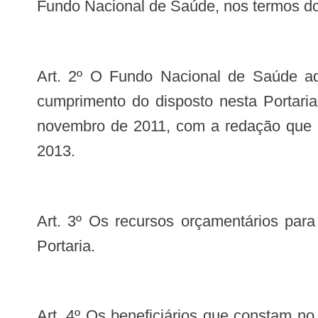
Fundo Nacional de Saúde, nos termos do 
Art. 2º O Fundo Nacional de Saúde adotará as medidas necessárias para viabilizar os procedimentos necessários para o
cumprimento do disposto nesta Portaria
novembro de 2011, com a redação que lh
2013.
Art. 3º Os recursos orçamentários para a execução do disposto nesta Portaria estão descritos nos termos do anexo a esta
Portaria.
Art. 4º Os beneficiários que constam no Anexo devem concluir a respectiva proposta de trabalho até o dia 23 de novembro de