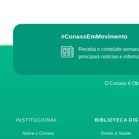
#ConassEmMovimento
Receba o conteúdo semanal do Conass com as
principais notícias e info
O Conass é O
INSTITUCIONAL
BIBLIOTECA DIG
Sobre o Conass
Direito à Saúde