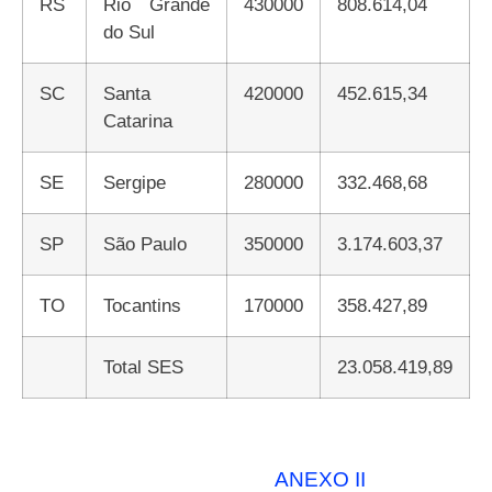
RS
Rio Grande
430000
808.614,04
do Sul
SC
Santa
420000
452.615,34
Catarina
SE
Sergipe
280000
332.468,68
SP
São Paulo
350000
3.174.603,37
TO
Tocantins
170000
358.427,89
Total SES
23.058.419,89
ANEXO II