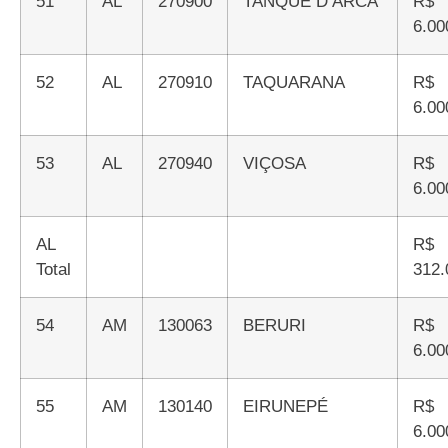
51
AL
270900
TANQUE D’ARCA
R$
6.00
52
AL
270910
TAQUARANA
R$
6.00
53
AL
270940
VIÇOSA
R$
6.00
AL
R$
Total
312.
54
AM
130063
BERURI
R$
6.00
55
AM
130140
EIRUNEPÉ
R$
6.00