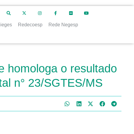
ieges
Redecoesp
Rede Negesp
e homologa o resultado
dital n° 23/SGTES/MS