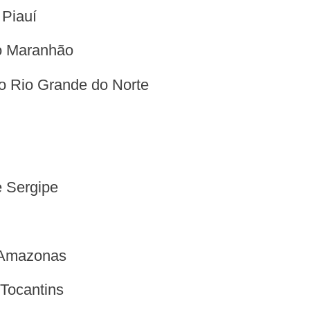
 Piauí
do Maranhão
do Rio Grande do Norte
e Sergipe
o Amazonas
 Tocantins