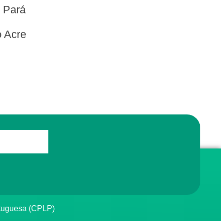
o Pará
o Acre
rtuguesa (CPLP)