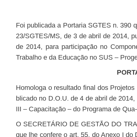
Foi publicada a Portaria SGTES n. 390 que homologa o resultado final dos Projetos apresentados nos termos do Edital n°
23/SGTES/MS, de 3 de abril de 2014, pu
de 2014, para participação no Compone
Trabalho e da Educação no SUS – Pro
PORT
Homologa o resultado final dos Projetos apresentados nos termos do Edital n° 23/SGTES/MS, de 3 de abril de 2014, pu-
blicado no D.O.U. de 4 de abril de 2014
III – Capacitação – do Programa de Qua
O SECRETÁRIO DE GESTÃO DO TRABALHO E DA EDUCAÇÃO NA SAÚDE – SUBSTITUTO, no uso de suas atri- buições
que lhe confere o art. 55, do Anexo I 