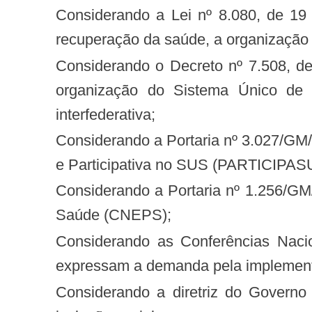
Considerando a Lei nº 8.080, de 19 de setembro de 1990, que dispõe sobre as condições para a promoção, proteção e
recuperação da saúde, a organização 
Considerando o Decreto nº 7.508, de 28 de junho de 2011, que regulamenta a Lei nº 8.080, de 1990, para dispor sobre a
organização do Sistema Único de 
interfederativa;
Considerando a Portaria nº 3.027/GM/MS, de 26 de novembro de 2007, que aprova a Política Nacional de Gestão Estratégica
e Participativa no SUS (PARTICIPAS
Considerando a Portaria nº 1.256/GM/MS, de 17 de junho de 2009, que institui o Comitê Nacional de Educação Popular em
Saúde (CNEPS);
Considerando as Conferências Nacionais de Saúde, em especial a 12ª de 2004, a 13ª de 2008 e a 14ª de 2011, que
expressam a demanda pela implement
Considerando a diretriz do Governo Federal de reduzir as iniquidades em saúde por meio da execução de políticas de