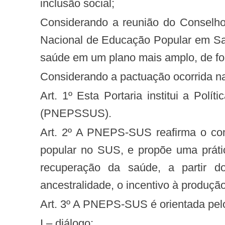
inclusão social;
Considerando a reunião do Conselho Nacional de Saúde (CNS) ocorrida em 12 de julho de 2012, que aprovou a Política
Nacional de Educação Popular em Saú
saúde em um plano mais amplo, de for
Considerando a pactuação ocorrida na
Art. 1º Esta Portaria institui a Política Nacional de Educação Popular em Saúde no âmbito do Sistema Único de Saúde
(PNEPSSUS).
Art. 2º A PNEPS-SUS reafirma o compromisso com a universalidade, a equidade, a integralidade e a efetiva participação
popular no SUS, e propõe uma práti
recuperação da saúde, a partir do
ancestralidade, o incentivo à produçã
Art. 3º A PNEPS-SUS é orientada pelo
I – diálogo;