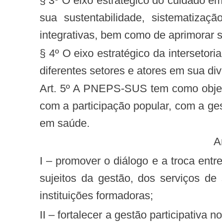
§ 3º O eixo estratégico do cuidado em
sua sustentabilidade, sistematizaçã
integrativas, bem como de aprimorar 
§ 4º O eixo estratégico da intersetori
diferentes setores e atores em sua div
Art. 5º A PNEPS-SUS tem como objetivo geral implementar a Educação Popular em Saúde no âmbito do SUS, contribuindo
com a participação popular, com a ges
em saúde.
I – promover o diálogo e a troca entre práticas e saberes populares e técnico-científicos no âmbito do SUS, aproximando os
sujeitos da gestão, dos serviços de
instituições formadoras;
II – fortalecer a gestão participativa nos espaços do SUS; III – reconhecer e valorizar as culturas populares, especialmente as