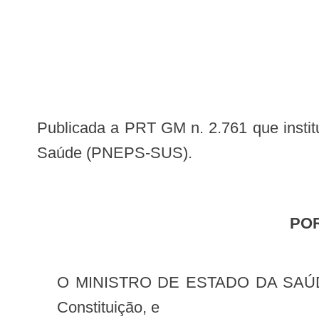
Publicada a PRT GM n. 2.761 que institui a Política Nacional de Educação Popular em Saúde no âmbito do Sistema Único de
Saúde (PNEPS-SUS).
PO
O MINISTRO DE ESTADO DA SAÚDE, no uso da atribuição que lhe confere o inciso II do parágrafo único do art. 87 da
Constituição, e