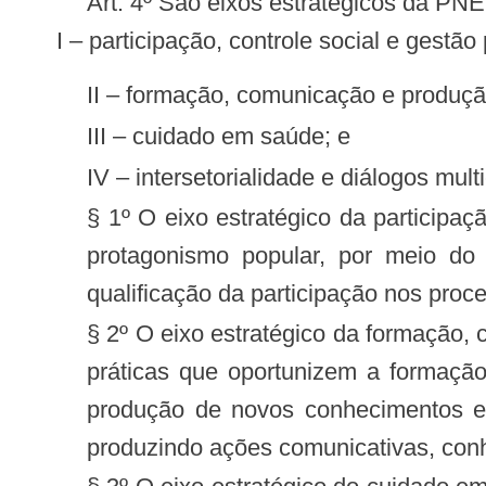
Art. 4º São eixos estratégicos da P
I – participação, controle social e gestão 
II – formação, comunicação e produç
III – cuidado em saúde; e
IV – intersetorialidade e diálogos multi
§ 1º O eixo estratégico da participaçã
protagonismo popular, por meio do
qualificação da participação nos proc
§ 2º O eixo estratégico da formação,
práticas que oportunizem a formação
produção de novos conhecimentos e 
produzindo ações comunicativas, conh