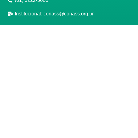
(61) 3222-3000
Institucional:
conass@conass.org.br
Setor Comercial Sul, Quadra 9, Torre C, Sala 1105,
Edifício Parque Cidade Corporate Brasília/DF CEP:
70308-200
Razão Social: Conselho Nacional de Secretários de
Saúde
CNPJ: 00.718.205/0001-07